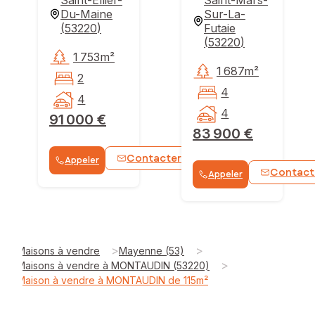
Saint-Ellier-
Saint-Mars-
Du-Maine
Sur-La-
(
53220
)
Futaie
(
53220
)
1 753m²
1 687m²
2
4
4
4
91 000 €
83 900 €
Contacter
Appeler
WhatsApp
Contact
Appeler
>
>
Maisons à vendre
Mayenne (53)
>
Maisons à vendre à MONTAUDIN (53220)
Maison à vendre à MONTAUDIN de 115m²