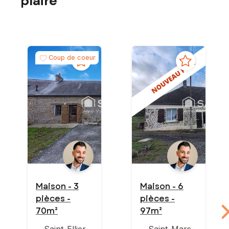
plaire
Coup de coeur
Maison - 3
Maison - 6
pièces -
pièces -
70m²
97m²