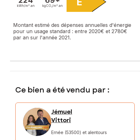
224
69*
E
kWh/m².
an
kgCO₂/m².
an
Montant estimé des dépenses annuelles d'énergie
pour un usage standard :
entre 2020€ et 2780€
par an sur l'année 2021.
Ce bien a été vendu par :
Jémuel
Vittori
Ernée (53500)
et alentours