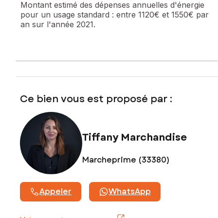
Montant estimé des dépenses annuelles d'énergie
pour un usage standard :
entre 1120€ et 1550€ par
Prix de vente : 259 000 €
an sur l'année 2021.
Honoraires charge vendeur
Contactez votre conseiller SAFTI : Tiffany MARCHANDISE,
Tél. : 0646423192, E-mail : tiffany.marchandise@safti.fr - EI -
Agent commercial immatriculé au RSAC de BORDEAUX sous
le numéro 919785204
Ce bien vous est proposé par :
Tiffany Marchandise
Marcheprime (33380)
Appeler
WhatsApp