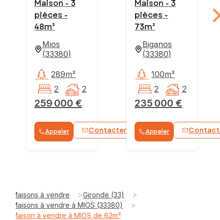
Maison - 3
Maison - 3
pièces -
pièces -
48m²
73m²
Mios
Biganos
(
33380
)
(
33380
)
289m²
100m²
2
2
2
2
259 000 €
235 000 €
Contacter
Contact
Appeler
Appeler
WhatsApp
>
>
Maisons à vendre
Gironde (33)
>
Maisons à vendre à MIOS (33380)
Maison à vendre à MIOS de 62m²