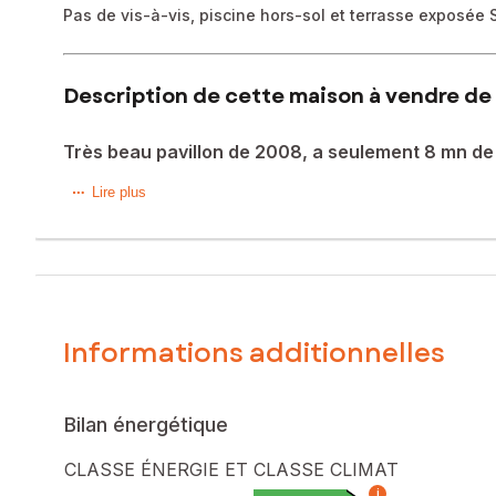
Pas de vis-à-vis, piscine hors-sol et terrasse exposée
Description de cette maison à vendre de 
Très beau pavillon de 2008, a seulement 8 mn de 
EN EXCLUSIVITE à Mecé - Idéalement située entre Vitré, F
Lire plus
Construite en 2008, cette belle maison traditionnelle de 13
Implantée sur un terrain entièrement clos de 750 m², elle o
Au rez-de-chaussée, vous serez immédiatement conquis par 
pensé pour les moments en famille comme pour recevoir.
Informations additionnelles
Une chambre, une salle d'eau et des WC séparés complèten
porte sectionnelle motorisée, accessible depuis la cuisine,
À l'étage, une mezzanine dessert quatre belles chambres
Bilan énergétique
son intimité.
Côté chauffage, la pompe à chaleur assure une performanc
CLASSE ÉNERGIE ET CLASSE CLIMAT
retrouver en hiver.
i