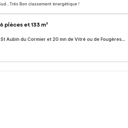
 Sud...Très Bon classement énergétique !
6 pièces et 133 m²
St Aubin du Cormier et 20 mn de Vitré ou de Fougères...
ougères et Rennes - Un cadre de vie calme et verdoyant
3 m² habitables environ vous séduira dès le premier regard.
ffre tout ce que l'on recherche pour une vie de famille épanouie, sa
la généreuse pièce de vie lumineuse, où la cuisine ouverte s'artic
t ce niveau, idéal pour accueillir des parents ou offrir une cham
 vient compléter ce niveau.
 dont une magnifique suite parentale, une seconde salle d'eau et
e énergétique appréciable au quotidien, tandis que le poêle à boi