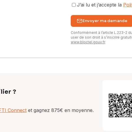
J’ai lu et j’accepte la
Pol
Envoyer ma demande
Conformément à l’article L.223-2 
user de son droit à s’inscrire gratu
www.bloctel.gouv.fr
.
lier ?
AFTI Connect
et gagnez 875€ en moyenne.