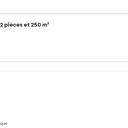
2 pièces et 250 m²
e ancienne ferme à rénover entièrement
geables 205m² avec possibilité de créer un étage
sé sont disponibles sur le site Géorisques : www.georisques.gouv.fr
 : 0615480253, E-mail : chrystele.louapre@safti.fr - EI - Agent co
ique