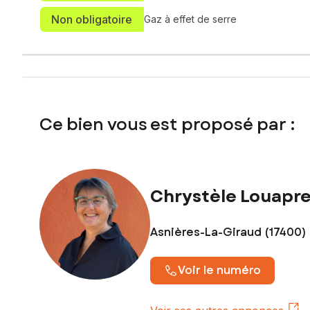
Non obligatoire
Gaz à effet de serre
Ce bien vous est proposé par :
Chrystèle Louapr
Asnières-La-Giraud (17400)
Voir le numéro