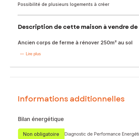
Possibilité de plusieurs logements à créer
Description de cette maison à vendre de 
Ancien corps de ferme à rénover 250m² au sol
Dans la campagne d’ Authon- Ebéon, je vous propose cett
Lire plus
Maison mitoyenne de 53m² au sol avec dépendances aména
Une cour exposée SUD d’environ 220m²
Compteurs électrique et eau existants
Assainissement individuel à créer
Travaux importants pour refaire vivre ce bien
Informations additionnelles
Les informations sur les risques auxquels ce bien est expo
Prix de vente : 34 000 €
Honoraires charge vendeur
Bilan énergétique
Contactez votre conseiller SAFTI : Chrystèle LOUAPRE, Tél.
Non obligatoire
Diagnostic de Performance Energét
833487267