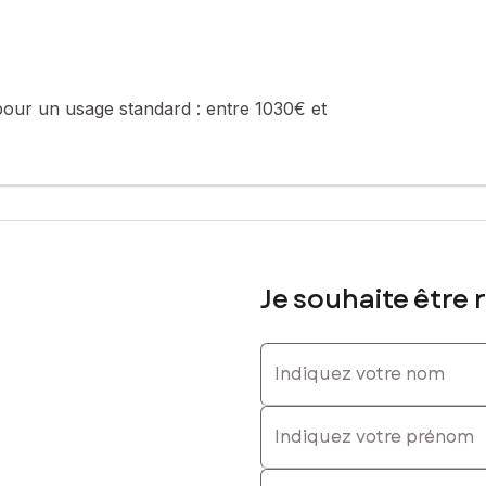
 09 20 60 26, E-mail : karine.david@safti.fr - EI - Agent commerci
pour un usage standard :
entre 1030€ et
Je souhaite être 
Indiquez votre nom
Indiquez votre prénom
E-mail