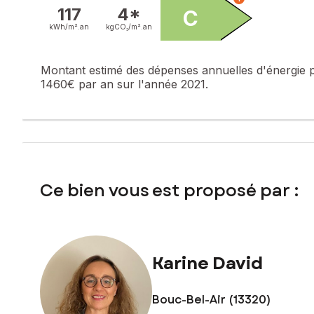
Honoraires charge vendeur
117
4*
C
kWh/m².
an
kgCO₂/m².
an
Contactez votre conseiller SAFTI : Karine DAVID, Tél. : 06
842 443
Montant estimé des dépenses annuelles d'énergie 
1460€ par an sur l'année 2021.
Ce bien vous est proposé par :
Karine David
Bouc-Bel-Air (13320)