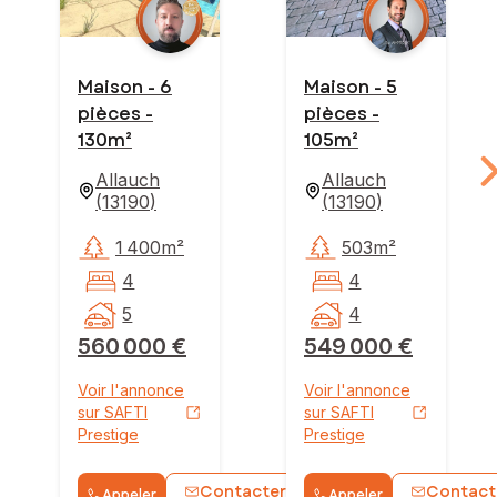
Maison - 6
Maison - 5
pièces -
pièces -
130m²
105m²
Allauch
Allauch
(
13190
)
(
13190
)
1 400m²
503m²
4
4
5
4
560 000 €
549 000 €
Voir l'annonce
Voir l'annonce
sur SAFTI
sur SAFTI
Prestige
Prestige
Contacter
Contact
Appeler
Appeler
WhatsApp