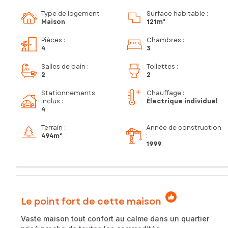
Type de logement :
Surface habitable :
Maison
121m²
Pièces
:
Chambres
:
4
3
Salles de bain
:
Toilettes
:
2
2
Stationnements
Chauffage :
inclus
:
Électrique individuel
4
Terrain :
Année de construction
494m²
:
1999
Le point fort de cette maison
Vaste maison tout confort au calme dans un quartier