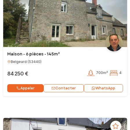
Maison - 6 pièces - 145m²
Belgeard
(
53440
)
84 250 €
700m²
4
Contacter
Appeler
WhatsApp