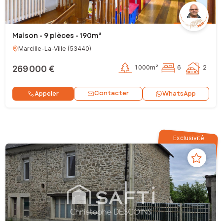
Maison - 9 pièces - 190m²
Marcille-La-Ville
(
53440
)
269 000 €
1 000m²
6
2
Contacter
Appeler
WhatsApp
Exclusivité