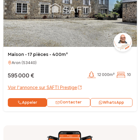
Maison - 17 pièces - 400m²
Aron
(
53440
)
595 000 €
12 000m²
10
Voir l'annonce sur SAFTI Prestige
Contacter
Appeler
WhatsApp