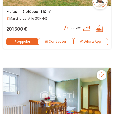
Maison - 7 pièces - 110m²
Marcille-La-Ville
(
53440
)
201 500 €
662m²
5
3
Contacter
Appeler
WhatsApp