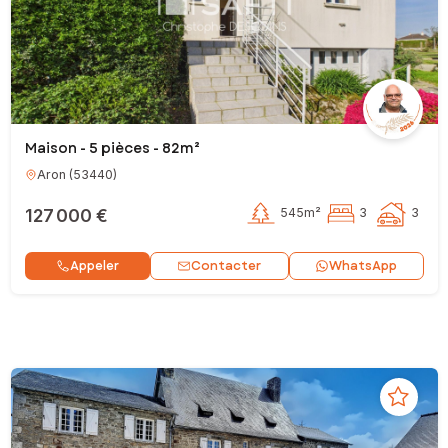
Maison - 5 pièces - 82m²
Aron
(
53440
)
127 000 €
545m²
3
3
Contacter
Appeler
WhatsApp