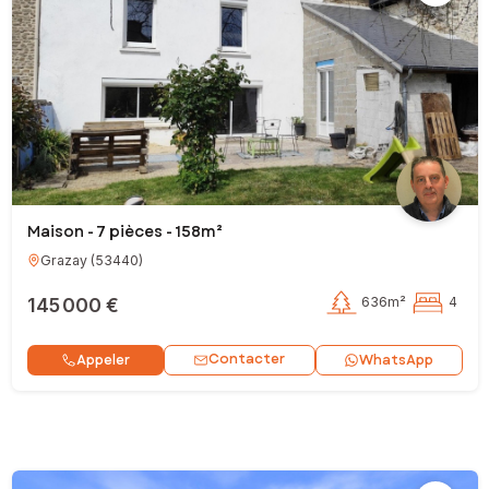
Maison - 7 pièces - 158m²
Grazay
(
53440
)
145 000 €
636m²
4
Contacter
Appeler
WhatsApp