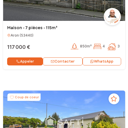
Maison - 7 pièces - 115m²
Aron
(
53440
)
117 000 €
850m²
4
3
Contacter
Appeler
WhatsApp
Coup de coeur