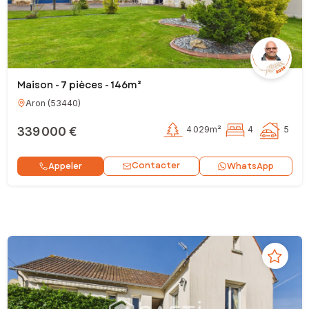
Maison - 7 pièces - 146m²
Aron
(
53440
)
339 000 €
4 029m²
4
5
Contacter
Appeler
WhatsApp