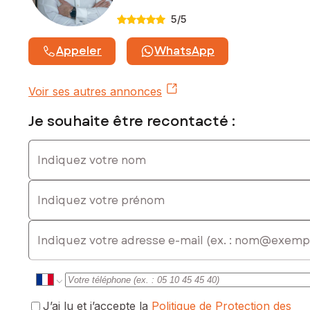
Honoraires charge vendeur
5
/5
Contactez votre conseiller SAFTI : Laurent LIGONNIERE, Tél.
: 06 25 35 61 68, E-mail : laurent.ligonniere@safti.fr - EI -
Appeler
WhatsApp
Agent commercial immatriculé au RSAC de CRETEIL sous le
numéro 832 557 623
Voir ses autres annonces
Je souhaite être recontacté :
Indiquez votre nom
Indiquez votre prénom
E-mail
J’ai lu et j’accepte la
Politique de Protection des