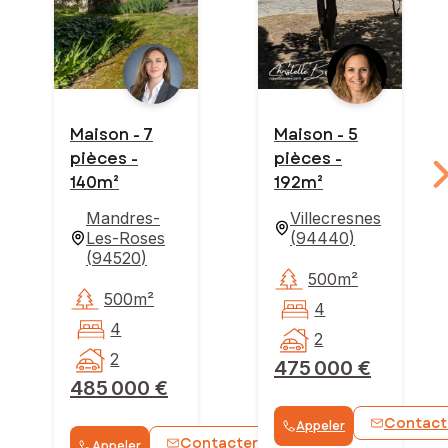
Maison - 7
Maison - 5
pièces -
pièces -
140m²
192m²
Mandres-
Villecresnes
Les-Roses
(
94440
)
(
94520
)
500m²
500m²
4
4
2
2
475 000 €
485 000 €
Contact
Appeler
Contacter
Appeler
WhatsApp