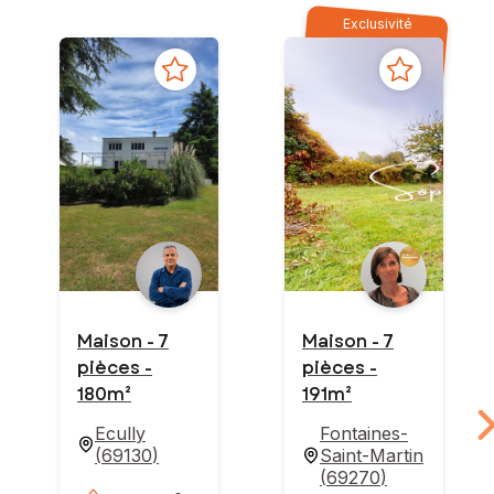
Exclusivité
Maison - 7
Maison - 7
pièces -
pièces -
180m²
191m²
Ecully
Fontaines-
(
69130
)
Saint-Martin
(
69270
)