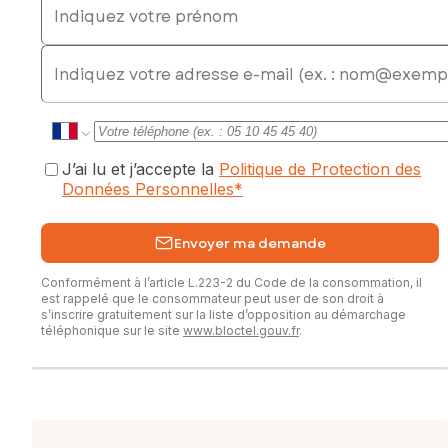
06 25 21 08 37, E-mail : laetitia.barruel@safti.fr - EI - Agent
commercial immatriculé au RSAC de VILLEFRANCHE-TARARE
E-mail
sous le numéro 834 500 332
J’ai lu et j’accepte la
Politique de Protection des
Données Personnelles
*
Envoyer ma demande
Conformément à l’article L.223-2 du Code de la consommation, il
est rappelé que le consommateur peut user de son droit à
s’inscrire gratuitement sur la liste d’opposition au démarchage
téléphonique sur le site
www.bloctel.gouv.fr
.