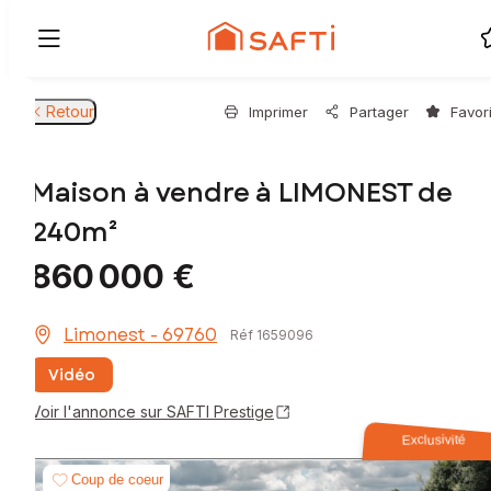
Retour
Imprimer
Partager
Favor
Maison à vendre à LIMONEST de
240m²
860 000 €
Limonest - 69760
Réf 1659096
Vidéo
Voir l'annonce sur SAFTI Prestige
Exclusivité
Coup de coeur