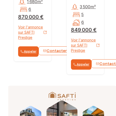
1 680m²
3 500m²
6
5
870 000 €
6
Voir l'annonce
849 000 €
sur SAFTI
Prestige
Voir l'annonce
sur SAFTI
Contacter
Prestige
Appeler
WhatsApp
Contact
Appeler