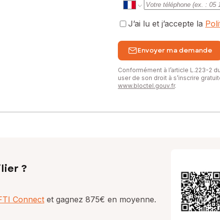
J’ai lu et j’accepte la
Pol
Envoyer ma demande
Conformément à l’article L.223-2 
user de son droit à s’inscrire gratu
www.bloctel.gouv.fr
.
lier ?
AFTI Connect
et gagnez 875€ en moyenne.