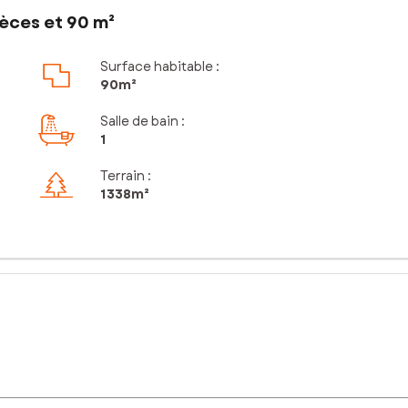
èces et 90 m²
Surface habitable :
90m²
Salle de bain
:
1
Terrain :
1 338m²