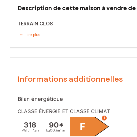
Description de cette maison à vendre de 
TERRAIN CLOS
Située à Lignac, cette charmante maison authentique de 90 m
Lire plus
agréable au cœur d’un environnement paisible.
Dès l’entrée de 7 m², vous accédez à un spacieux salon/sa
chambres confortables de 13 m² et 18 m². Une salle d’eau 
Les combles, entièrement aménageables, offrent un beau p
Informations additionnelles
La maison bénéficie de menuiseries en double vitrage et d’une
personnaliser le bien à votre goût.
Bilan énergétique
Un garage non attenant, situé en face de la maison, vient 
CLASSE ÉNERGIE ET CLASSE CLIMAT
Une opportunité idéale pour un projet de résidence principa
i
318
90*
F
Les informations sur les risques auxquels ce bien est expo
kWh/m².
an
kgCO₂/m².
an