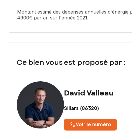
Prix de vente : 59 000 €
Honoraires charge vendeur
Montant estimé des dépenses annuelles d'énergie 
4900€ par an sur l'année 2021.
Contactez votre conseiller SAFTI : David VALLEAU, Tél. : 0
Ce bien vous est proposé par :
David Valleau
Sillars (86320)
Voir le numéro