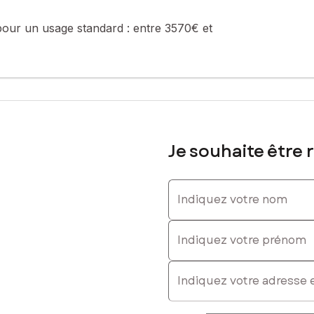
pour un usage standard :
entre 3570€ et
763567327, E-mail : david.valleau@safti.fr - EI - Agent commercial 
Je souhaite être 
Indiquez votre nom
Indiquez votre prénom
E-mail