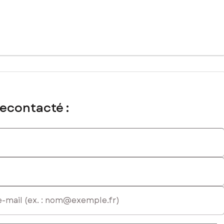
immatriculé au RSAC de Poitiers sous le numéro 983 297 938
recontacté :