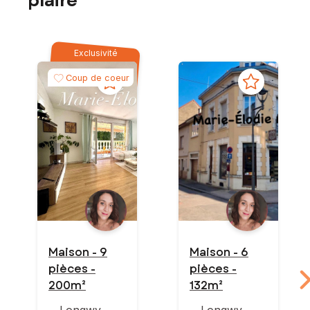
plaire
Exclusivité
Coup de coeur
Maison - 9
Maison - 6
pièces -
pièces -
200m²
132m²
Longwy
Longwy