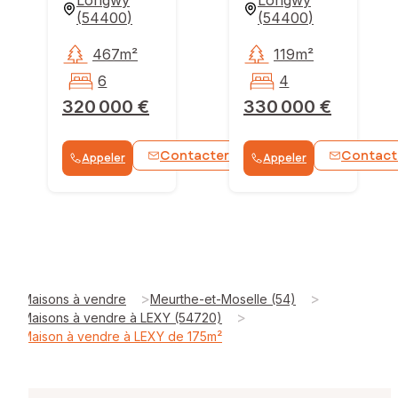
(
54400
)
(
54400
)
467m²
119m²
6
4
320 000 €
330 000 €
Contacter
Contact
Appeler
Appeler
WhatsApp
>
>
Maisons à vendre
Meurthe-et-Moselle (54)
>
Maisons à vendre à LEXY (54720)
Maison à vendre à LEXY de 175m²