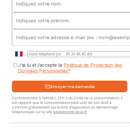
Les informations sur les risques auxquels ce bien est
Indiquez votre prénom
exposé sont disponibles sur le site Géorisques :
www.georisques.gouv.fr
E-mail
Prix de vente : 333 000 €
Honoraires charge vendeur
Contactez votre conseiller SAFTI : Marc CARNIEL, Tél. : 07
67 04 54 48, E-mail : marc.carniel@safti.fr - EI - Agent
commercial immatriculé au RSAC de VAL DE BRIEY sous le
J’ai lu et j’accepte la
Politique de Protection des
numéro 849 555 438
Données Personnelles
*
Envoyer ma demande
Conformément à l’article L.223-2 du Code de la consommation, il
est rappelé que le consommateur peut user de son droit à
s’inscrire gratuitement sur la liste d’opposition au démarchage
téléphonique sur le site
www.bloctel.gouv.fr
.