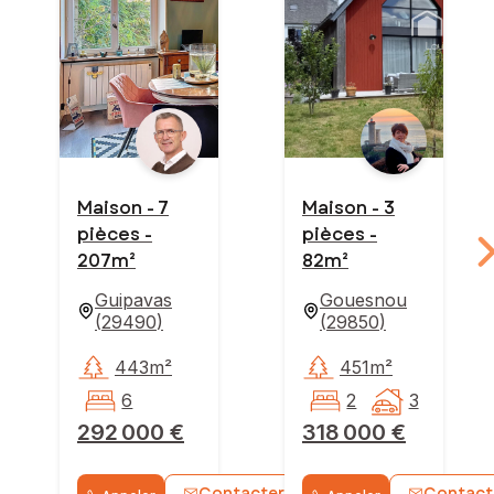
Maison - 7
Maison - 3
pièces -
pièces -
207m²
82m²
Guipavas
Gouesnou
(
29490
)
(
29850
)
443m²
451m²
6
2
3
292 000 €
318 000 €
Contacter
Contact