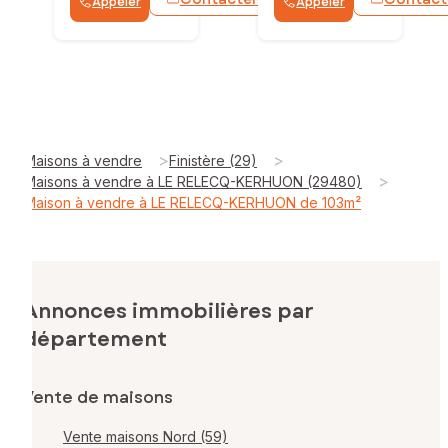
Appeler
Appeler
WhatsApp
>
>
Maisons à vendre
Finistère (29)
>
Maisons à vendre à LE RELECQ-KERHUON (29480)
Maison à vendre à LE RELECQ-KERHUON de 103m²
Annonces immobilières par
département
Vente de maisons
Vente maisons Nord (59)