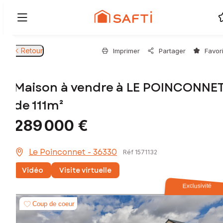
Retour
Imprimer
Partager
Favor
Maison à vendre à LE POINCONNE
de 111m²
289 000 €
Le Poinconnet - 36330
Réf 1571132
Vidéo
Visite virtuelle
Exclusivité
Coup de coeur