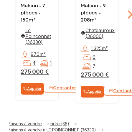
Maison - 7
Maison - 9
pièces -
pièces -
150m²
208m²
Le
Chateauroux
Poinconnet
(
36000
)
(
36330
)
1 325m²
970m²
6
4
1
7
275 000 €
275 000 €
Contacter
Appeler
WhatsApp
Contact
Appeler
>
>
Maisons à vendre
Indre (36)
>
Maisons à vendre à LE POINCONNET (36330)