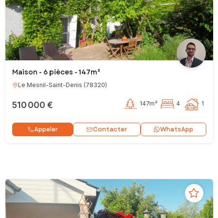
Maison - 6 pièces - 147m²
Le Mesnil-Saint-Denis
(
78320
)
510 000 €
147m²
4
1
Contacter
Appeler
WhatsApp