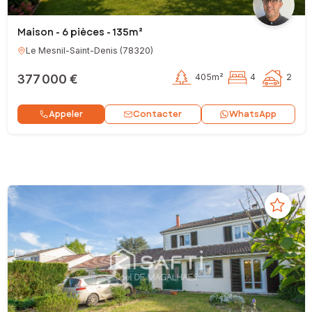
Maison - 6 pièces - 135m²
Le Mesnil-Saint-Denis
(
78320
)
377 000 €
405m²
4
2
Contacter
Appeler
WhatsApp