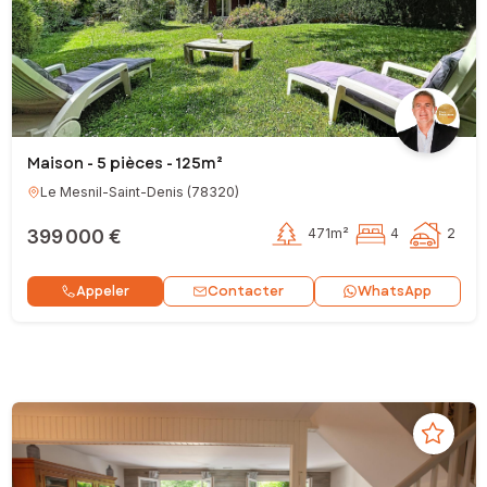
Maison - 5 pièces - 125m²
Le Mesnil-Saint-Denis
(
78320
)
399 000 €
471m²
4
2
Contacter
Appeler
WhatsApp