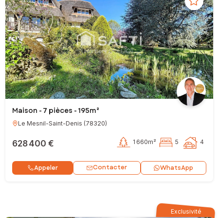
Maison - 7 pièces - 195m²
Le Mesnil-Saint-Denis
(
78320
)
628 400 €
1 660m²
5
4
Contacter
Appeler
WhatsApp
Exclusivité