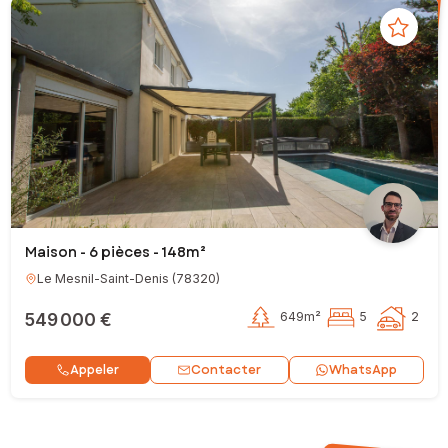
Maison - 6 pièces - 148m²
Le Mesnil-Saint-Denis
(
78320
)
549 000 €
649m²
5
2
Contacter
Appeler
WhatsApp