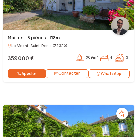
Maison - 5 pièces - 118m²
Le Mesnil-Saint-Denis
(
78320
)
359 000 €
309m²
4
3
Contacter
Appeler
WhatsApp