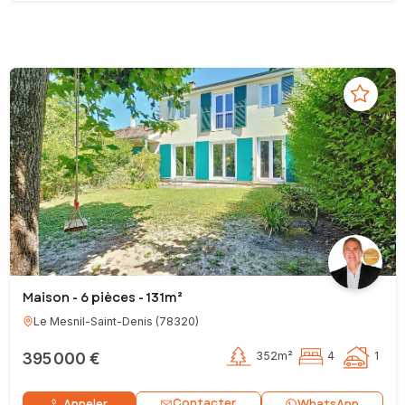
Maison - 6 pièces - 131m²
Le Mesnil-Saint-Denis
(
78320
)
395 000 €
352m²
4
1
Contacter
Appeler
WhatsApp