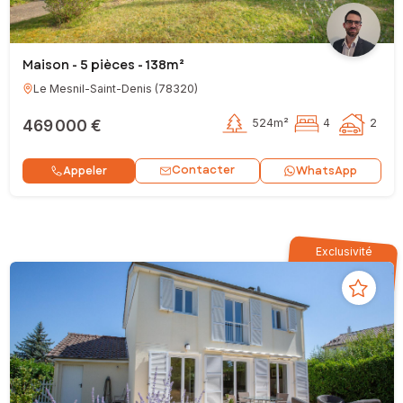
Maison - 5 pièces - 138m²
Le Mesnil-Saint-Denis
(
78320
)
469 000 €
524m²
4
2
Contacter
Appeler
WhatsApp
Exclusivité