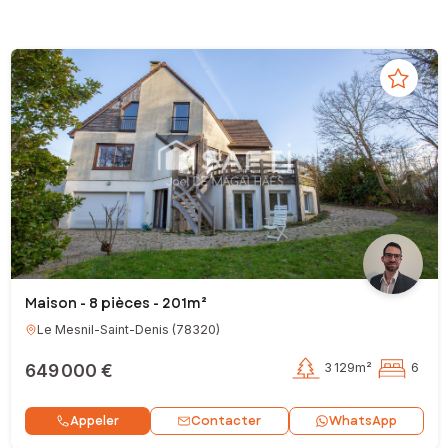
Maison - 8 pièces - 201m²
Le Mesnil-Saint-Denis
(
78320
)
649 000 €
3 129m²
6
Contacter
Appeler
WhatsApp