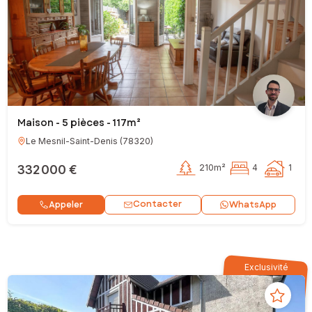
Maison - 5 pièces - 117m²
Le Mesnil-Saint-Denis
(
78320
)
332 000 €
210m²
4
1
Contacter
Appeler
WhatsApp
Exclusivité