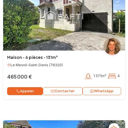
Maison - 6 pièces - 131m²
Le Mesnil-Saint-Denis
(
78320
)
465 000 €
1 371m²
4
Contacter
Appeler
WhatsApp