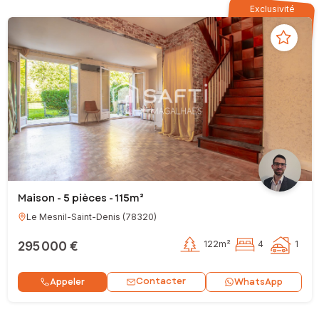
Exclusivité
Maison - 5 pièces - 115m²
Le Mesnil-Saint-Denis
(
78320
)
295 000 €
122m²
4
1
Contacter
Appeler
WhatsApp