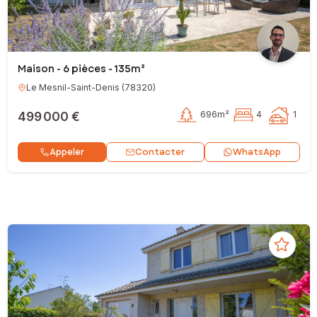
Maison - 6 pièces - 135m²
Le Mesnil-Saint-Denis
(
78320
)
499 000 €
696m²
4
1
Contacter
Appeler
WhatsApp