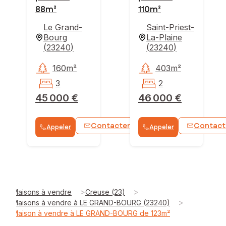
88m²
110m²
Le Grand-
Saint-Priest-
Bourg
La-Plaine
(
23240
)
(
23240
)
160m²
403m²
3
2
45 000 €
46 000 €
Contacter
Contact
Appeler
Appeler
WhatsApp
>
>
Maisons à vendre
Creuse (23)
>
Maisons à vendre à LE GRAND-BOURG (23240)
Maison à vendre à LE GRAND-BOURG de 123m²