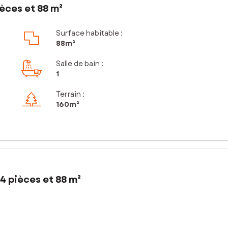
èces et 88 m²
Surface habitable :
88m²
Salle de bain
:
1
Terrain :
160m²
4 pièces et 88 m²
0), cette maison de bourg mitoyenne offre un cadre de vie paisibl