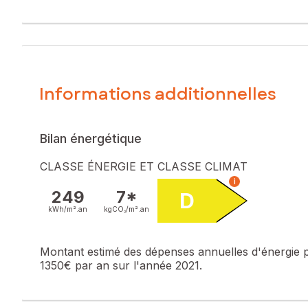
pour sa quiétude et sa convivialité, bénéficie d'une proximi
habitants.
Cette maison a rénover se compose d'une cuisine, d'une p
Vous trouverez aussi un grenier aménageable d'environs 3
Informations additionnelles
A l'extérieur vous trouverez un terrain d'environs 160 m2
Les informations sur les risques auxquels ce bien est expo
Bilan énergétique
Prix de vente : 45 000 €
Honoraires charge vendeur
CLASSE ÉNERGIE ET CLASSE CLIMAT
i
Contactez votre conseiller SAFTI : Tatiana AUFRERE-GLENISS
249
7*
D
numéro 992505453
kWh/m².
an
kgCO₂/m².
an
Montant estimé des dépenses annuelles d'énergie 
1350€ par an sur l'année 2021.