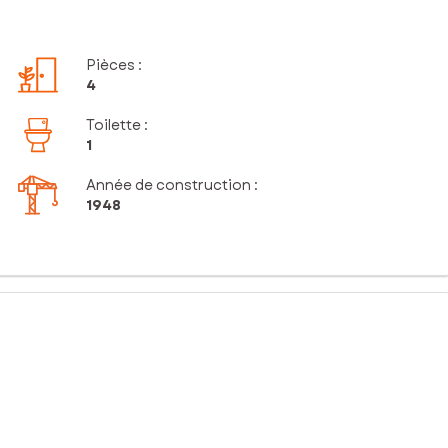
Pièces
:
4
Toilette
:
1
Année de construction :
1948
e, proche des commodités locales. Cette localité, réputée