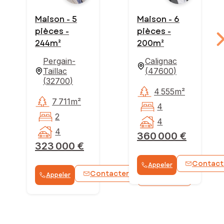
Maison - 5
Maison - 6
pièces -
pièces -
244m²
200m²
Pergain-
Calignac
Taillac
(
47600
)
(
32700
)
4 555m²
7 711m²
4
2
4
4
360 000 €
323 000 €
Contact
Appeler
Contacter
Appeler
WhatsApp