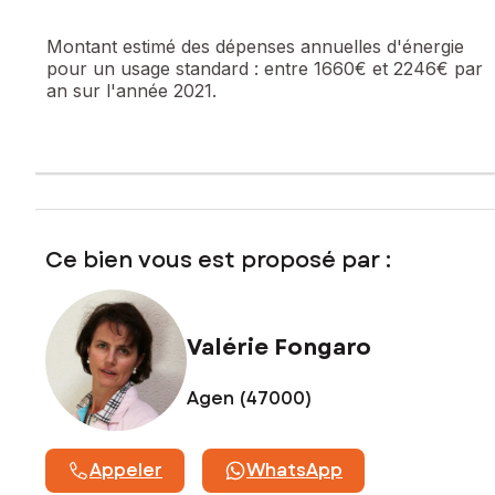
Les informations sur les risques auxquels ce bien est
Montant estimé des dépenses annuelles d'énergie
exposé sont disponibles sur le site Géorisques :
pour un usage standard :
entre 1660€ et 2246€ par
www.georisques.gouv.fr
an sur l'année 2021.
Prix de vente : 358 000 €
Honoraires charge vendeur
Contactez votre conseiller SAFTI : Valérie FONGARO, Tél. :
06 30 61 35 80, E-mail : valerie.fongaro@safti.fr - EI - Agent
commercial immatriculé au RSAC de AGEN sous le numéro
409 433 083
Ce bien vous est proposé par :
Valérie Fongaro
Agen (47000)
Appeler
WhatsApp