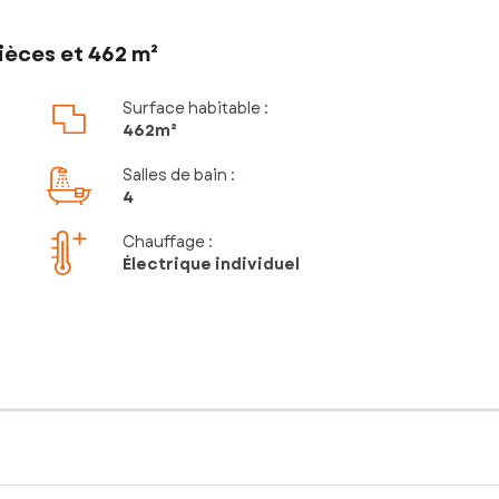
ièces et 462 m²
Surface habitable :
462m²
Salles de bain
:
4
Chauffage :
Électrique individuel