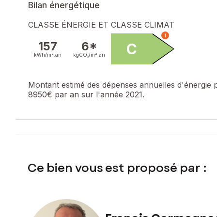
sauna, assurant un confort absolu. Les équipements haut de
Bilan énergétique
ajoutent à l'exclusivité de cette demeure d'exception.
CLASSE ÉNERGIE ET CLASSE CLIMAT
Les informations sur les risques auxquels ce bien est expo
i
157
6*
C
Prix de vente : 1 990 000 €
kWh/m².
an
kgCO₂/m².
an
Honoraires charge vendeur
Contactez votre conseiller SAFTI : Francis CARMAGNAC, Tél
Montant estimé des dépenses annuelles d'énergie 
394 573 570
8950€ par an sur l'année 2021.
Ce bien vous est proposé par :