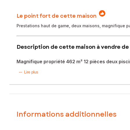
Le point fort de cette maison
Prestations haut de game, deux maisons, magnifique pa
Description de cette maison à vendre de 
Magnifique propriété 462 m² 12 pièces deux pisc
Située à Bieujac (33210), cette magnifique propriété profi
Lire plus
Bordeaux, proche de Langon. Le domaine de 3,4 hectares p
environnantes.
À l'extérieur, cette propriété présente des espaces de vie
supplémentaire chauffée, un sauna en cèdre, un terrain d
vaste terrain de 34000 m² est impeccablement entretenu et
Informations additionnelles
À l'intérieur, la maison principale en pierre de 462 m² off
intime, un parquet en châtaignier, des murs en pierre, un c