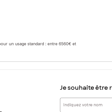
 gamme inclus comme les canapés Roche Bobois, la table de billard Ch
sé sont disponibles sur le site Géorisques : www.georisques.gouv.fr
. : 06 15 36 34 59, E-mail : francis.carmagnac@safti.fr - EI - Agen
pour un usage standard :
entre 6560€ et
Je souhaite être 
Indiquez votre nom