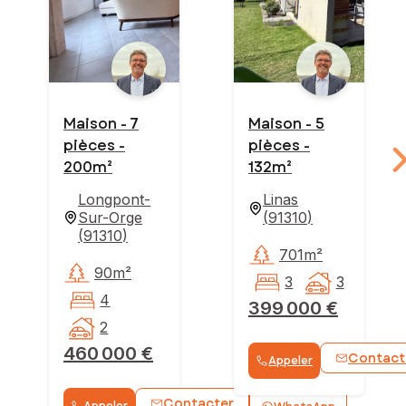
Maison - 7
Maison - 5
pièces -
pièces -
200m²
132m²
Longpont-
Linas
Sur-Orge
(
91310
)
(
91310
)
701m²
90m²
3
3
4
399 000 €
2
460 000 €
Contact
Appeler
Contacter
Appeler