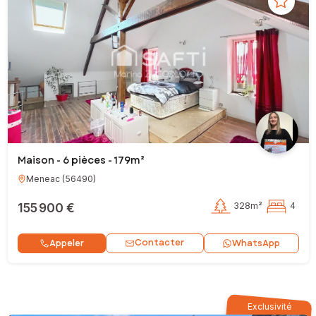
Maison - 6 pièces - 179m²
Meneac
(
56490
)
155 900 €
328m²
4
Contacter
Appeler
WhatsApp
Exclusivité