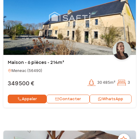
Maison - 6 pièces - 214m²
Meneac
(
56490
)
349 500 €
30 485m²
3
Contacter
Appeler
WhatsApp