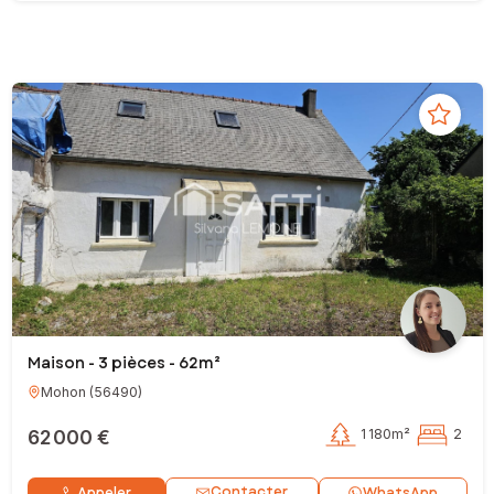
Maison - 3 pièces - 62m²
Mohon
(
56490
)
62 000 €
1 180m²
2
Contacter
Appeler
WhatsApp