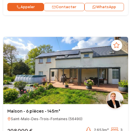
Contacter
Appeler
WhatsApp
Maison - 6 pièces - 145m²
Saint-Malo-Des-Trois-Fontaines
(
56490
)
208 000 €
2 653m²
3