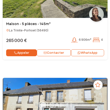
Maison - 5 pièces - 145m²
La Trinite-Porhoet
(
56490
)
265 000 €
6 906m²
4
Contacter
Appeler
WhatsApp