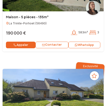
Maison - 5 pièces - 135m²
La Trinite-Porhoet
(
56490
)
190 000 €
583m²
3
Contacter
Appeler
WhatsApp
Exclusivité