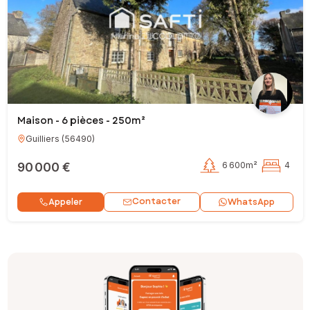
Maison - 6 pièces - 250m²
Guilliers
(
56490
)
90 000 €
6 600m²
4
Contacter
Appeler
WhatsApp