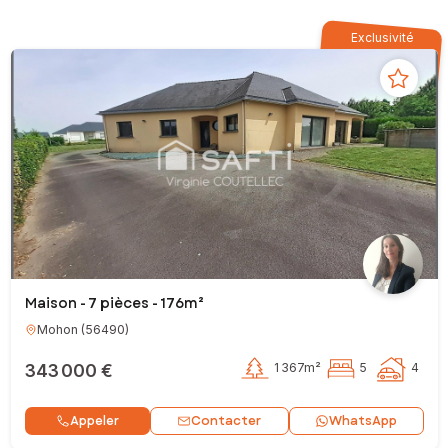
Exclusivité
Maison - 7 pièces - 176m²
Mohon
(
56490
)
343 000 €
1 367m²
5
4
Contacter
Appeler
WhatsApp