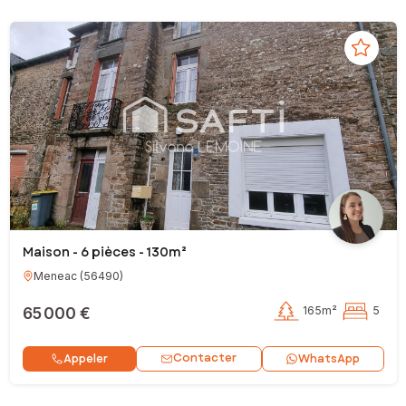
Maison - 6 pièces - 130m²
Meneac
(
56490
)
65 000 €
165m²
5
Contacter
Appeler
WhatsApp