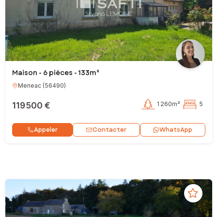
Maison - 6 pièces - 133m²
Meneac
(
56490
)
119 500 €
1 260m²
5
Contacter
Appeler
WhatsApp