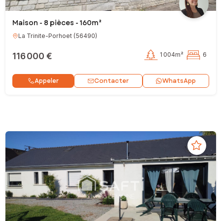
Maison - 8 pièces - 160m²
La Trinite-Porhoet
(
56490
)
116 000 €
1 004m²
6
Contacter
Appeler
WhatsApp