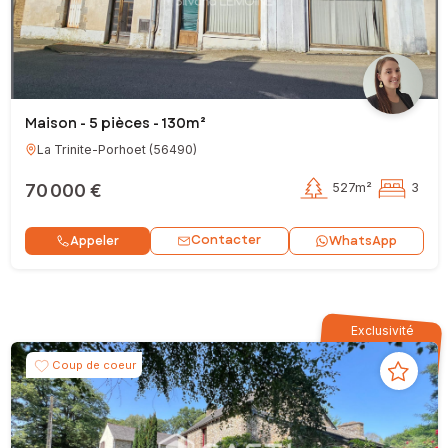
Maison - 5 pièces - 130m²
La Trinite-Porhoet
(
56490
)
70 000 €
527m²
3
Contacter
Appeler
WhatsApp
Exclusivité
Coup de coeur