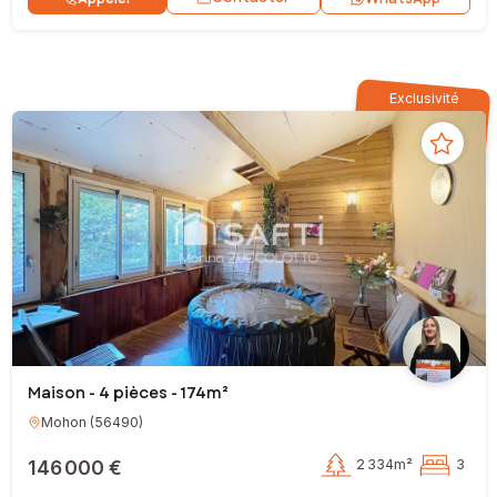
Exclusivité
Maison - 4 pièces - 174m²
Mohon
(
56490
)
146 000 €
2 334m²
3