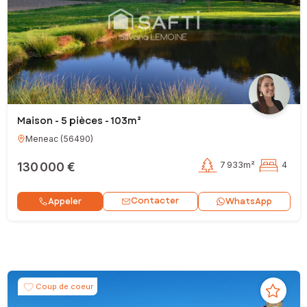
Maison - 5 pièces - 103m²
Meneac
(
56490
)
130 000 €
7 933m²
4
Contacter
Appeler
WhatsApp
Coup de coeur