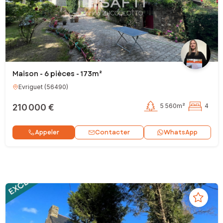
Maison - 6 pièces - 173m²
Evriguet
(
56490
)
210 000 €
5 560m²
4
Contacter
Appeler
WhatsApp