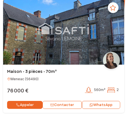
Maison - 3 pièces - 70m²
Meneac
(
56490
)
76 000 €
560m²
2
Contacter
Appeler
WhatsApp