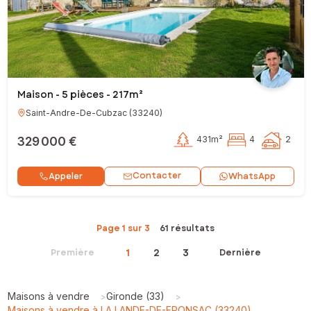
Maison - 5 pièces - 217m²
Saint-Andre-De-Cubzac
(
33240
)
329 000 €
431m²
4
2
Contacter
Appeler
WhatsApp
Page 1 sur 3
61 résultats
1
2
3
Première
Dernière
Maisons à vendre
Gironde (33)
>
>
Maisons à vendre à LA LANDE-DE-FRONSAC (33240)