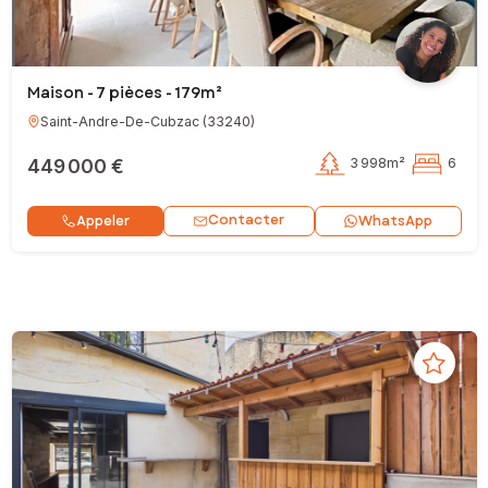
Maison - 7 pièces - 179m²
Saint-Andre-De-Cubzac
(
33240
)
449 000 €
3 998m²
6
Contacter
Appeler
WhatsApp