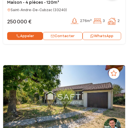
Maison - 4 pièces - 120m²
Saint-Andre-De-Cubzac
(
33240
)
250 000 €
276m²
3
2
Contacter
Appeler
WhatsApp