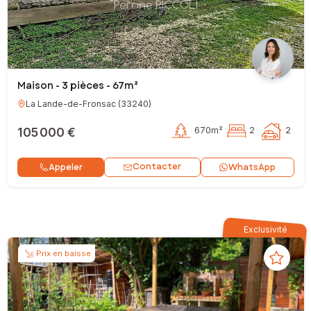
Maison - 3 pièces - 67m²
La Lande-de-Fronsac
(
33240
)
105 000 €
670m²
2
2
Contacter
Appeler
WhatsApp
Exclusivité
Prix en baisse