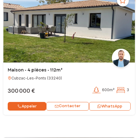
Maison - 4 pièces - 112m²
Cubzac-Les-Ponts
(
33240
)
300 000 €
600m²
3
Contacter
Appeler
WhatsApp