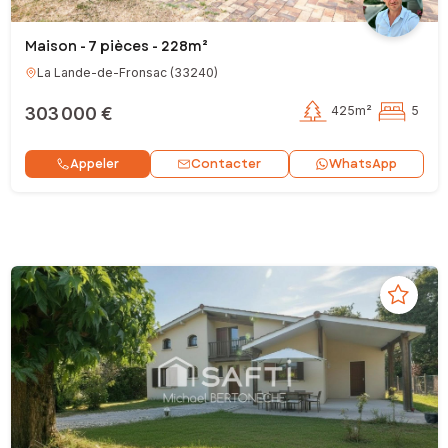
Maison - 7 pièces - 228m²
La Lande-de-Fronsac
(
33240
)
303 000 €
425m²
5
Contacter
Appeler
WhatsApp