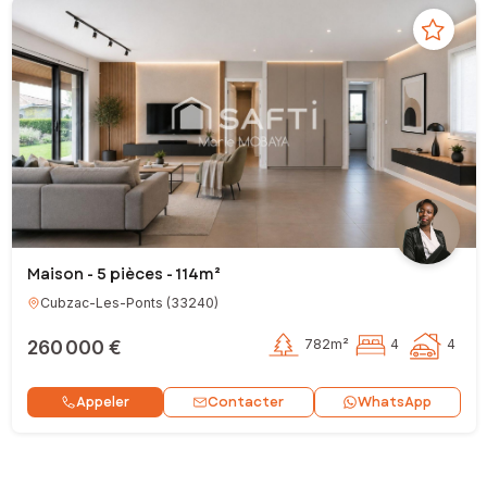
Maison - 5 pièces - 114m²
Cubzac-Les-Ponts
(
33240
)
260 000 €
782m²
4
4
Contacter
Appeler
WhatsApp