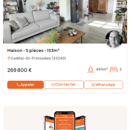
Maison - 5 pièces - 153m²
Cadillac-En-Fronsadais
(
33240
)
269 800 €
495m²
3
Contacter
Appeler
WhatsApp