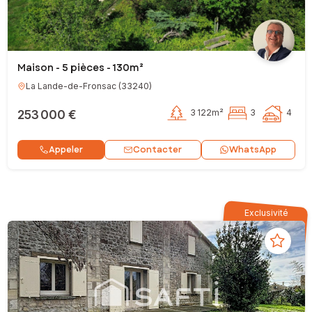
Maison - 5 pièces - 130m²
La Lande-de-Fronsac
(
33240
)
253 000 €
3 122m²
3
4
Contacter
Appeler
WhatsApp
Exclusivité