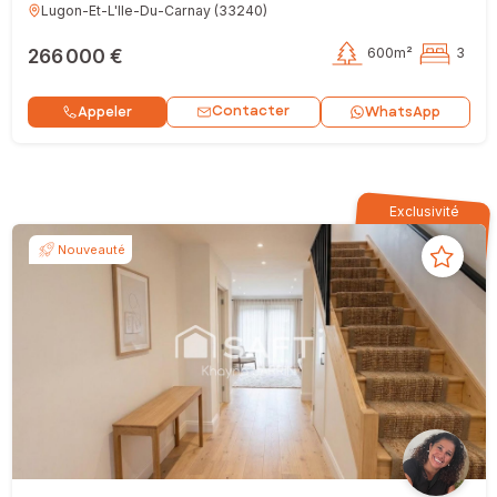
Lugon-Et-L'Ile-Du-Carnay
(
33240
)
266 000 €
600m²
3
Contacter
Appeler
WhatsApp
Exclusivité
Nouveauté