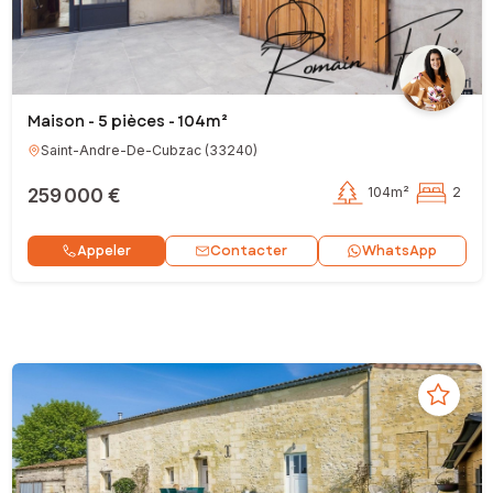
Maison - 5 pièces - 104m²
Saint-Andre-De-Cubzac
(
33240
)
259 000 €
104m²
2
Contacter
Appeler
WhatsApp