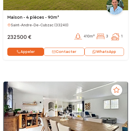
Maison - 4 pièces - 90m²
Saint-Andre-De-Cubzac
(
33240
)
232 500 €
410m²
3
1
Contacter
Appeler
WhatsApp