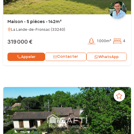
Maison - 5 pièces - 142m²
La Lande-de-Fronsac
(
33240
)
319 000 €
1 000m²
4
Contacter
Appeler
WhatsApp