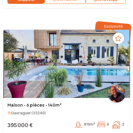
Exclusivité
Maison - 6 pièces - 140m²
Gauriaguet
(
33240
)
395 000 €
819m²
4
2