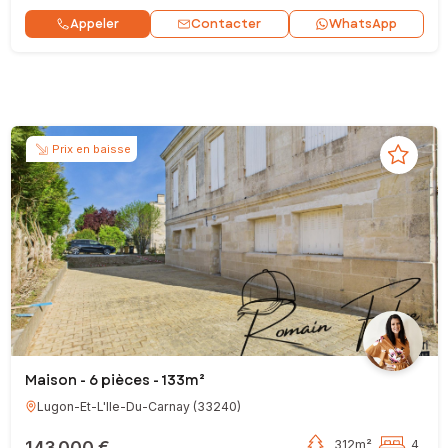
Contacter
Appeler
WhatsApp
Prix en baisse
Maison - 6 pièces - 133m²
Lugon-Et-L'Ile-Du-Carnay
(
33240
)
143 000 €
312m²
4