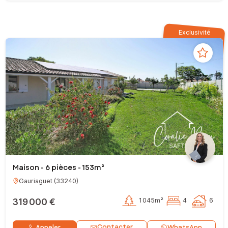
Exclusivité
Maison - 6 pièces - 153m²
Gauriaguet
(
33240
)
319 000 €
1 045m²
4
6
Contacter
Appeler
WhatsApp