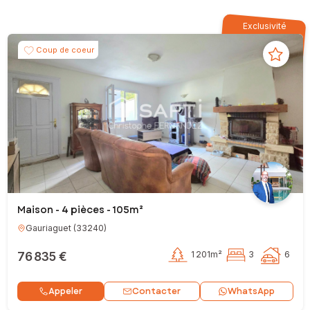
Exclusivité
Coup de coeur
Maison - 4 pièces - 105m²
Gauriaguet
(
33240
)
76 835 €
1 201m²
3
6
Contacter
Appeler
WhatsApp