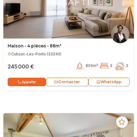
Maison - 4 pièces - 88m²
Cubzac-Les-Ponts
(
33240
)
245 000 €
805m²
3
3
Contacter
Appeler
WhatsApp