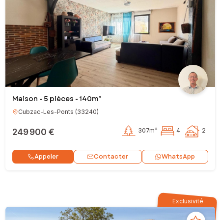
Maison - 5 pièces - 140m²
Cubzac-Les-Ponts
(
33240
)
249 900 €
307m²
4
2
Contacter
Appeler
WhatsApp
Exclusivité