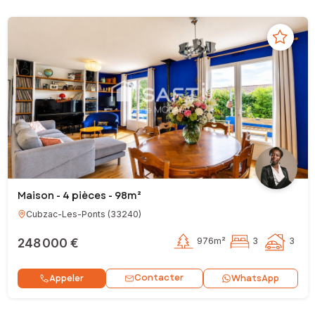
Maison - 4 pièces - 98m²
Cubzac-Les-Ponts
(
33240
)
248 000 €
976m²
3
3
Contacter
Appeler
WhatsApp