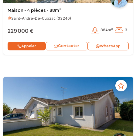
Maison - 4 pièces - 88m²
Saint-Andre-De-Cubzac
(
33240
)
229 000 €
864m²
3
Contacter
Appeler
WhatsApp