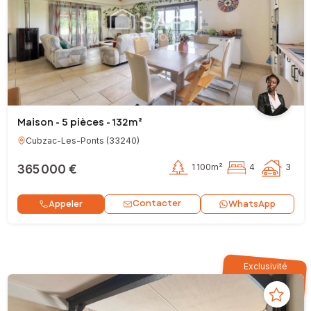
Maison - 5 pièces - 132m²
Cubzac-Les-Ponts
(
33240
)
365 000 €
1 100m²
4
3
Contacter
Appeler
WhatsApp
Exclusivité