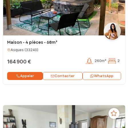
Maison - 4 pièces - 68m²
Asques
(
33240
)
164 900 €
260m²
2
Contacter
Appeler
WhatsApp