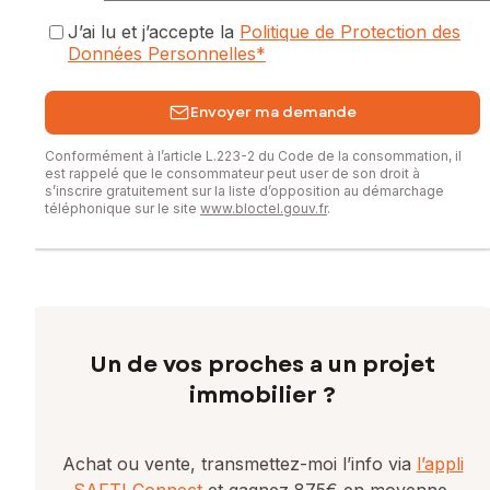
J’ai lu et j’accepte la
Politique de Protection des
Données Personnelles
*
Envoyer ma demande
Conformément à l’article L.223-2 du Code de la consommation, il
est rappelé que le consommateur peut user de son droit à
s’inscrire gratuitement sur la liste d’opposition au démarchage
téléphonique sur le site
www.bloctel.gouv.fr
.
Un de vos proches a un projet
immobilier ?
Achat ou vente, transmettez-moi l’info via
l’appli
SAFTI Connect
et gagnez 875€ en moyenne.