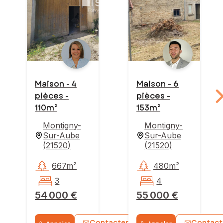
Maison - 4
Maison - 6
pièces -
pièces -
110m²
153m²
Montigny-
Montigny-
Sur-Aube
Sur-Aube
(
21520
)
(
21520
)
667m²
480m²
3
4
54 000 €
55 000 €
Contacter
Contact