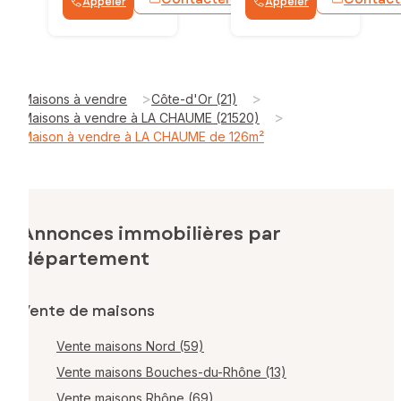
Appeler
Appeler
WhatsApp
>
>
Maisons à vendre
Côte-d'Or (21)
>
Maisons à vendre à LA CHAUME (21520)
Maison à vendre à LA CHAUME de 126m²
Annonces immobilières par
département
Vente de maisons
Vente maisons Nord (59)
Vente maisons Bouches-du-Rhône (13)
Vente maisons Rhône (69)