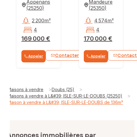
Appenans
Mandeure
(
25250
)
(
25350
)
2 200m²
4 574m²
4
4
169 000 €
170 000 €
Contacter
Contact
Appeler
Appeler
WhatsApp
>
>
Maisons à vendre
Doubs (25)
>
Maisons à vendre à L&#39; ISLE-SUR-LE-DOUBS (25250)
Maison à vendre à L&#39; ISLE-SUR-LE-DOUBS de 136m²
Annonces immobilières par