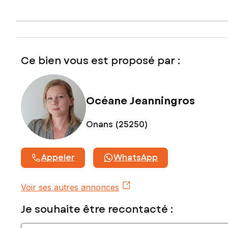
Les informations sur les risques auxquels ce bien est
exposé sont disponibles sur le site Géorisques :
www.georisques.gouv.fr
Prix de vente : 179 000 €
Honoraires charge vendeur
Ce bien vous est proposé par :
Contactez votre conseiller SAFTI : Océane JEANNINGROS,
Tél. : 0768300753, E-mail : oceane.jeanningros@safti.fr - EI
- Agent commercial immatriculé au RSAC de Belfort sous le
Océane Jeanningros
numéro 919 095 828
Onans (25250)
Appeler
WhatsApp
Voir ses autres annonces
Je souhaite être recontacté :
Indiquez votre nom