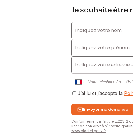
Je souhaite être 
: 06 58 78 33 08, E-mail : mohamed.akkaba@safti.fr - EI - Agent 
Indiquez votre nom
Indiquez votre prénom
E-mail
J’ai lu et j’accepte la
Pol
Envoyer ma demande
Conformément à l’article L.223-2 
user de son droit à s’inscrire gratu
www.bloctel.gouv.fr
.