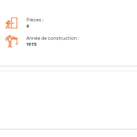
Pièces
:
6
Année de construction :
1975
 distribution idéale pour une vie de famille confortable.