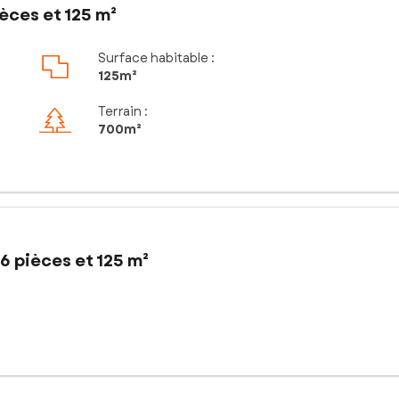
èces et 125 m²
Surface habitable :
125m²
Terrain :
700m²
6 pièces et 125 m²
 découvrir cette belle maison familiale.
e demeure spacieuse et lumineuse offre des volumes généreux et une