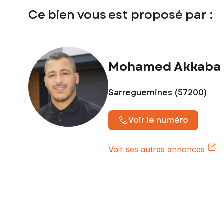
Ce bien vous est proposé par :
Contactez votre conseiller SAFTI : Mohamed AKKABA, Tél. 
numéro 880 952 197
Mohamed Akkaba
Sarreguemines (57200)
Voir le numéro
Voir ses autres annonces