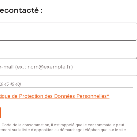
recontacté :
commercial immatriculé au RSAC de SARREGUEMINES sous le
itique de Protection des Données Personnelles
*
du Code de la consommation, il est rappelé que le consommateur peut
itement sur la liste d’opposition au démarchage téléphonique sur le site