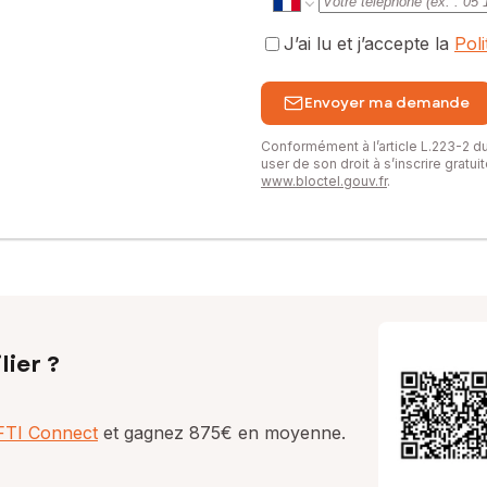
J’ai lu et j’accepte la
Pol
Envoyer ma demande
Conformément à l’article L.223-2 
user de son droit à s’inscrire gratu
www.bloctel.gouv.fr
.
lier ?
AFTI Connect
et gagnez 875€ en moyenne.