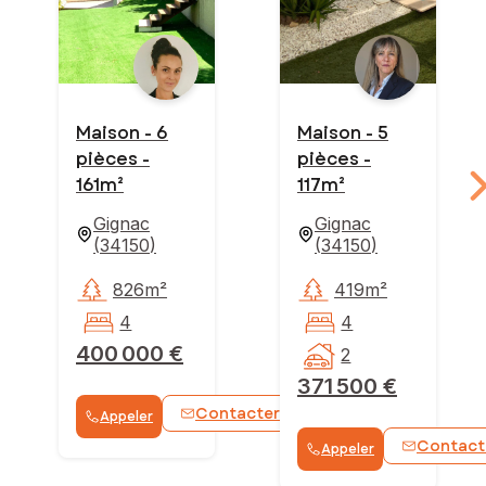
Maison - 6
Maison - 5
pièces -
pièces -
161m²
117m²
Gignac
Gignac
(
34150
)
(
34150
)
826m²
419m²
4
4
400 000 €
2
371 500 €
Contacter
Appeler
WhatsApp
Contact
Appeler