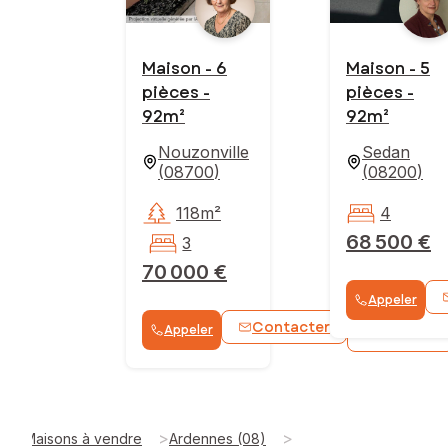
Maison - 6
Maison - 5
pièces -
pièces -
92m²
92m²
Nouzonville
Sedan
(
08700
)
(
08200
)
118m²
4
68 500 €
3
70 000 €
Appeler
Contacter
Appeler
WhatsApp
>
>
Maisons à vendre
Ardennes (08)