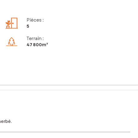
Pièces
:
5
Terrain :
47 800m²
herbé.