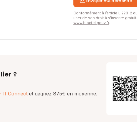
Envoyer ma demande
Conformément à l’article L.223-2 
user de son droit à s’inscrire gratu
www.bloctel.gouv.fr
.
lier ?
AFTI Connect
et gagnez 875€ en moyenne.