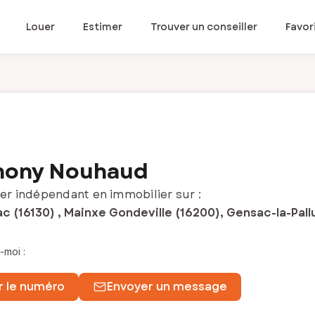
Louer
Estimer
Trouver un conseiller
Favor
hony Nouhaud
er indépendant en immobilier sur :
 (16130) , Mainxe Gondeville (16200), Gensac-la-Pallu
-moi :
r le numéro
Envoyer un message