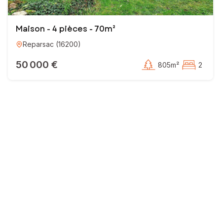
Maison - 4 pièces - 70m²
Reparsac
(
16200
)
50 000 €
805m²
2