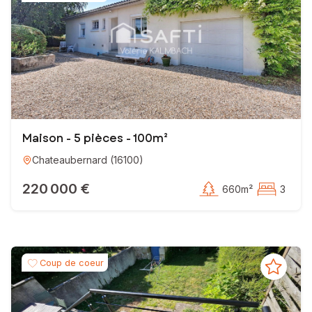
Maison - 5 pièces - 100m²
Chateaubernard
(
16100
)
220 000 €
660m²
3
Coup de coeur