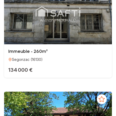
Immeuble - 260m²
Segonzac
(
16130
)
134 000 €