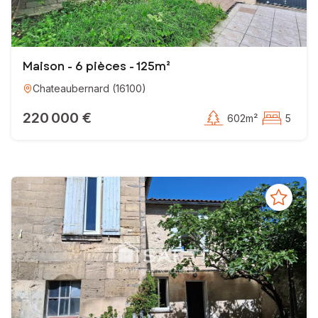
Maison - 6 pièces - 125m²
Chateaubernard
(
16100
)
220 000 €
602m²
5