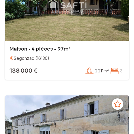
Maison - 4 pièces - 97m²
Segonzac
(
16130
)
138 000 €
2 211m²
3