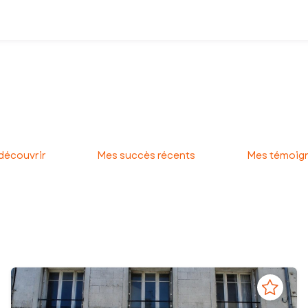
t dans votre VIE. Je serai heureux de vous aider et de vous accom
 Etant natif du secteur, je le connais Bien, et je serai donc réceptif
 découvrir
Mes succès récents
Mes témoign