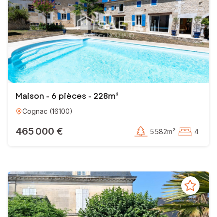
Maison - 6 pièces - 228m²
Cognac
(
16100
)
465 000 €
5 582m²
4