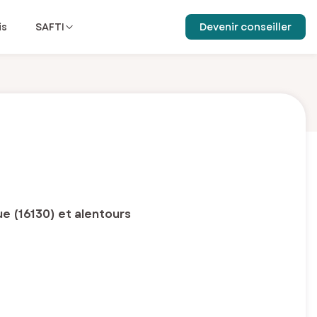
is
SAFTI
Devenir conseiller
e (16130) et alentours