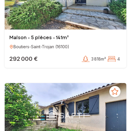
Maison - 5 pièces - 141m²
Boutiers-Saint-Trojan
(
16100
)
292 000 €
3 818m²
4