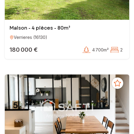
Maison - 4 pièces - 80m²
Verrieres
(
16130
)
180 000 €
4 700m²
2