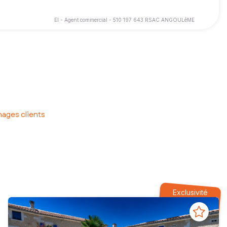
EI - Agent commercial - 510 197 643 RSAC ANGOULêME
pagner à le REALISER : VENDRE votre Bien ou le RECHERCHER
 à votre recherche. Mon objectif est votre satisfaction, en étant
ages clients
Exclusivité