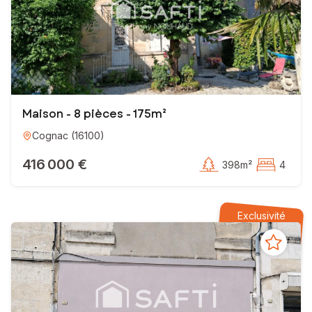
Maison - 8 pièces - 175m²
Cognac
(
16100
)
416 000 €
398m²
4
Exclusivité