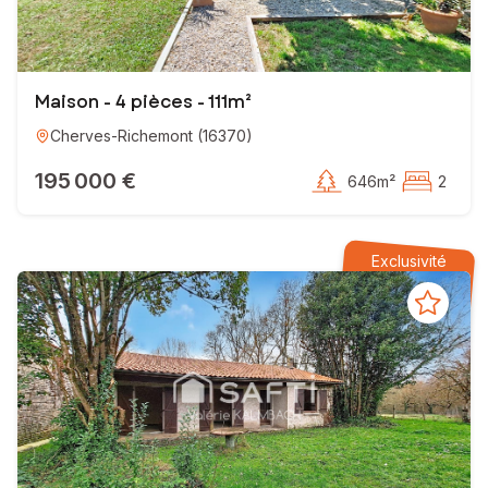
Maison - 4 pièces - 111m²
Cherves-Richemont
(
16370
)
195 000 €
646m²
2
Exclusivité