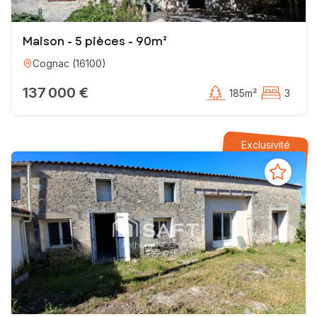
Maison - 5 pièces - 90m²
Cognac
(
16100
)
137 000 €
185m²
3
Exclusivité