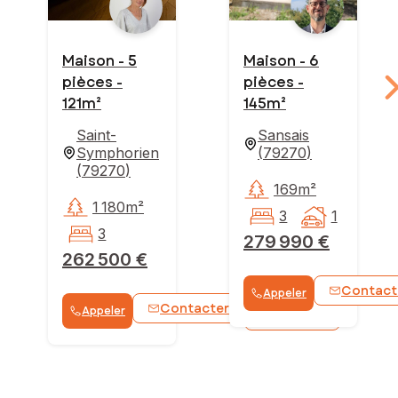
Maison - 5
Maison - 6
pièces -
pièces -
121m²
145m²
Saint-
Sansais
Symphorien
(
79270
)
(
79270
)
169m²
1 180m²
3
1
3
279 990 €
262 500 €
Contact
Appeler
Contacter
Appeler
WhatsApp