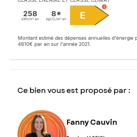
i
Les informations sur les risques auxquels ce bien est expo
258
8*
E
kWh/m².
an
kgCO₂/m².
an
Prix de vente : 278 000 €
Honoraires charge vendeur
Montant estimé des dépenses annuelles d'énergie 
Contactez votre conseiller SAFTI : Fanny CAUVIN, Tél. : 0
4810€ par an sur l'année 2021.
Ce bien vous est proposé par :
Fanny Cauvin