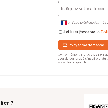
E-mail
J’ai lu et j’accepte la
Pol
Envoyer ma demande
Conformément à l’article L.223-2 
user de son droit à s’inscrire gratu
www.bloctel.gouv.fr
.
lier ?