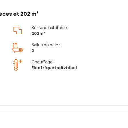
èces et 202 m²
Surface habitable :
202m²
Salles de bain
:
2
Chauffage :
Électrique individuel