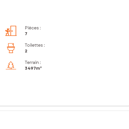
Pièces
:
7
Toilettes
:
2
Terrain :
3 497m²