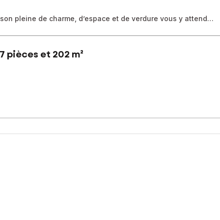
aison pleine de charme, d’espace et de verdure vous y attend…
7 pièces et 202 m²
ecœur-le-Grand, découvrez cette maison ancienne de caractère offr
 également de dépendances offrant de nombreuses possibilités d'am
, de plusieurs salles d'eau et bains, ainsi que de plus de 5 chambre
tout en bénéficiant de la proximité des commerces et des commodit
 qui recherchent espace, tranquillité et potentiel.
-moi.??