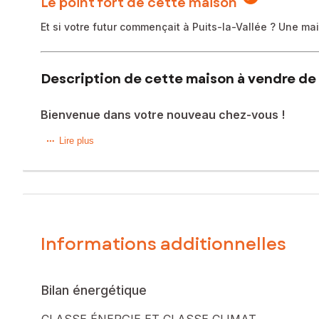
Le point fort de cette maison
Et si votre futur commençait à Puits-la-Vallée ? Une m
Description de cette maison à vendre de 
Bienvenue dans votre nouveau chez-vous !
Nouveauté à Puits-la-Vallée (60480)
Lire plus
À seulement 20 minutes de Beauvais et 10 minutes de Crèv
Édifiée sur un terrain de plus de 2 500 m², elle dispose
La maison se compose d'une cuisine, d'un séjour chaleureux
Informations additionnelles
Vous apprécierez son environnement calme et verdoyant, 
Une propriété familiale aux beaux volumes, idéale pour ceux
Bilan énergétique
Pour plus d'informations ou organiser une visite, contactez
CLASSE ÉNERGIE ET CLASSE CLIMAT