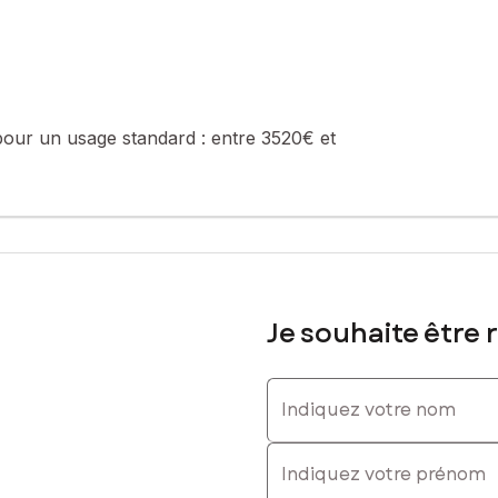
sé sont disponibles sur le site Géorisques : www.georisques.gouv.fr
pour un usage standard :
entre 3520€ et
613600072, E-mail : fanny.cauvin@safti.fr - EI - Agent commercial i
Je souhaite être 
Indiquez votre nom
Indiquez votre prénom