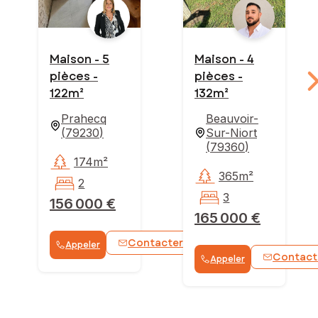
Maison - 5
Maison - 4
pièces -
pièces -
122m²
132m²
Prahecq
Beauvoir-
(
79230
)
Sur-Niort
(
79360
)
174m²
365m²
2
3
156 000 €
165 000 €
Contacter
Appeler
WhatsApp
Contact
Appeler