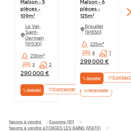
Maison - 5
Maison - 6
pièces -
pièces -
109m²
125m²
Le Val-
Breuillet
Saint-
(
91650
)
Germain
(
91530
)
225m²
4
1
230m²
299 000 €
3
2
290 000 €
Contact
Appeler
Contacter
Appeler
WhatsApp
>
>
Maisons à vendre
Essonne (91)
>
Maisons à vendre à FORGES-LES-BAINS (91470)