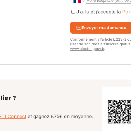
J’ai lu et j’accepte la
Pol
Envoyer ma demande
Conformément à l’article L.223-2 
user de son droit à s’inscrire gratu
www.bloctel.gouv.fr
.
lier ?
AFTI Connect
et gagnez 875€ en moyenne.