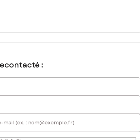
mmercial immatriculé au RSAC de TOULON sous le numéro 848 771
recontacté :