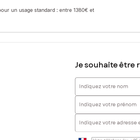
: 06 46 52 45 29, E-mail : romuald.masson@safti.fr - EI - Agent co
pour un usage standard :
entre 1380€ et
Je souhaite être 
Indiquez votre nom
Indiquez votre prénom
E-mail