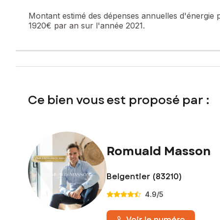
Contactez votre conseiller SAFTI : Romuald MASSON, Tél. 
Montant estimé des dépenses annuelles d'énergie 
184
1920€ par an sur l'année 2021.
Ce bien vous est proposé par :
Romuald Masson
Belgentier (83210)
4.9
/5
Voir le numéro