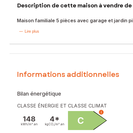
Description de cette maison à vendre de 
Maison familiale 5 pièces avec garage et jardin p
Dans un environnement calme tout en restant à proximité 
Lire plus
entièrement clôturée de 630 m², offrant un beau potentiel a
Dès l’entrée, vous serez séduit par un espace de vie chal
fonctionnelle, complète cet espace de vie. Le rez-de-ch
parfait pour le télétravail.
À l’étage, l’espace nuit se compose de trois belles chamb
Un véritable atout de ce bien : un grand garage attenant d’e
Informations additionnelles
Construite sur vide sanitaire, cette maison a su conserver s
gainable à l’étage, porte de garage motorisée, parquet bo
Aucun travaux à prévoir : vous n’avez plus qu’à poser vos v
Visite virtuelle disponible sur demande.
Bilan énergétique
Une opportunité idéale pour une famille en quête de confort,
CLASSE ÉNERGIE ET CLASSE CLIMAT
Les informations sur les risques auxquels ce bien est expo
i
148
4*
C
Prix de vente : 399 000 €
kWh/m².
an
kgCO₂/m².
an
Honoraires charge vendeur