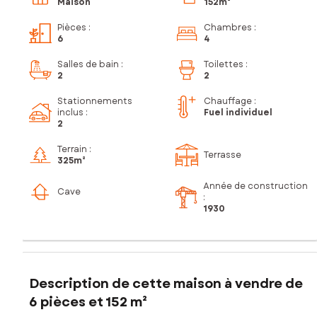
Maison
152m²
Pièces
:
Chambres
:
6
4
Salles de bain
:
Toilettes
:
2
2
Stationnements
Chauffage :
inclus
:
Fuel individuel
2
Terrain :
Terrasse
325m²
Année de construction
Cave
:
1930
Description de cette maison à vendre de
6 pièces et 152 m²