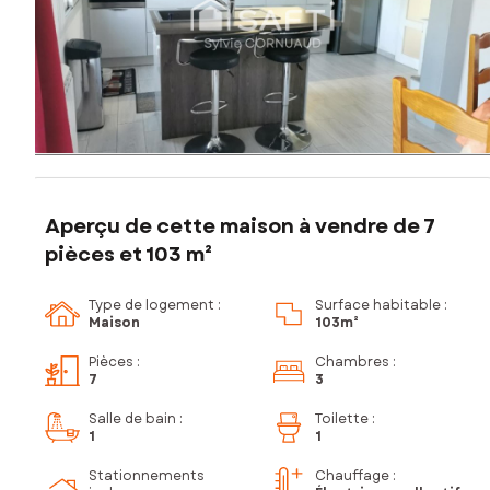
Aperçu de cette maison à vendre de 7
pièces et 103 m²
Type de logement :
Surface habitable :
Maison
103m²
Pièces
:
Chambres
:
7
3
Salle de bain
:
Toilette
:
1
1
Stationnements
Chauffage :