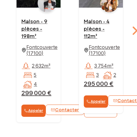
Maison - 9
Maison - 4
pièces -
pièces -
198m²
112m²
Fontcouverte
Fontcouverte
(
17100
)
(
17100
)
2 632m²
3 754m²
5
3
2
295 000 €
4
299 000 €
Contact
Appeler
Contacter
Appeler
WhatsApp