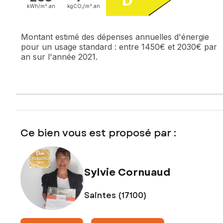
kWh/m².
an
kgCO₂/m².
an
Les informations sur les risques auxquels ce bien est
exposé sont disponibles sur le site Géorisques :
Montant estimé des dépenses annuelles d'énergie
www.georisques.gouv.fr
pour un usage standard :
entre 1450€ et 2030€ par
an sur l'année 2021.
Prix de vente : 295 000 €
Honoraires charge vendeur
Contactez votre conseiller SAFTI : Sylvie CORNUAUD, Tél. :
06 66 87 49 02, E-mail : sylvie.cornuaud@safti.fr - EI -
Agent commercial immatriculé au RSAC de SAINTES sous le
numéro 420 431 082
Ce bien vous est proposé par :
Sylvie Cornuaud
Saintes (17100)