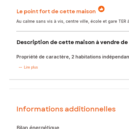
Le point fort de cette maison
Au calme sans vis à vis, centre ville, école et gare TER
Description de cette maison à vendre de 
Propriété de caractère, 2 habitations indépendan
A 1h15 au Sud de Paris, à 5 mn A PIED du centre ville de 
Lire plus
Elle vous séduira par son élégance intemporelle et son env
-VILLA PRINCIPALE. Maison bourgeoise des années 20 (env.
Charme de l'ancien préservé: fenêtres cintrées, volets rou
Elle offre une luminosité traversante et des espaces de vie 
Informations additionnelles
-Entrée spacieuse/ 2 salons /cuisine dinatoire/ bureau et w
- Puis, organisées sur deux niveaux, 2 suites parentales av
- Sous-sol avec cave/ Chaufferie/ Remise.
Bilan énergétique