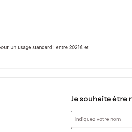
mande)
salle d’eau et wc, idéale pour une activité en libéral ou pour un at
on, terrasse couverte et grenier.
uri de plus de 3780 m², avec cour pavée en pierre de Fontainebleau,
022), PAC Air/Eau (2023) assurant un confort moderne et de bonnes 
pour un usage standard :
entre 2021€ et
are TER, et école A PIED, crèche & collège.
tangs ( pêche et baignade), forêt, City-stade, piscine, centre éques
nelle, ou accueillir famille et amis en toute indépendance.
sé sont disponibles sur le site Géorisques : www.georisques.gouv.fr
Je souhaite être 
Indiquez votre nom
 0673454827, E-mail : sandrine.klein@safti.fr - EI - Agent commerci
Indiquez votre prénom