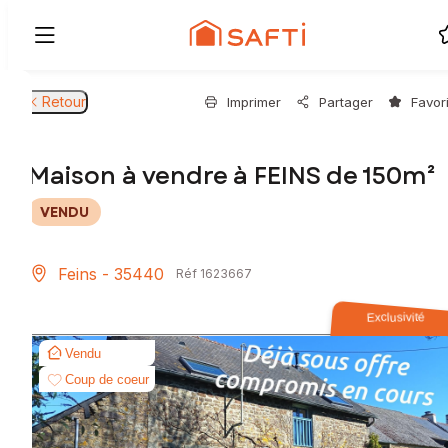
Retour
Imprimer
Partager
Favor
Maison à vendre à FEINS de 150m²
VENDU
Feins - 35440
Réf 1623667
Exclusivité
Vendu
Coup de coeur