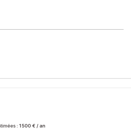
ardin arboré. Le bien se compose au rez-de-chaussée d’un
ing, dont une avec salle d’eau attenante et une salle de bain.
00 m2 exposée ouest offre un espace vert idéal.
té sont de 1500 € et le syndicat des copropriétaires ne fait pas
timées :
1 500 €
/ an