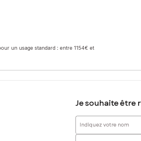
 : 0749687881, E-mail : kevin.guerineau@safti.fr - EI - Agent comm
pour un usage standard :
entre 1154€ et
Je souhaite être 
Indiquez votre nom
Indiquez votre prénom