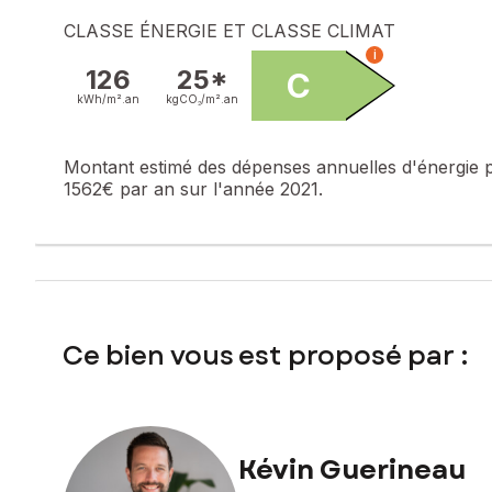
Contactez votre conseiller SAFTI : Kévin GUERINEAU, Tél.
CLASSE ÉNERGIE ET CLASSE CLIMAT
031
i
126
25*
C
kWh/m².
an
kgCO₂/m².
an
Montant estimé des dépenses annuelles d'énergie 
1562€ par an sur l'année 2021.
Ce bien vous est proposé par :
Kévin Guerineau