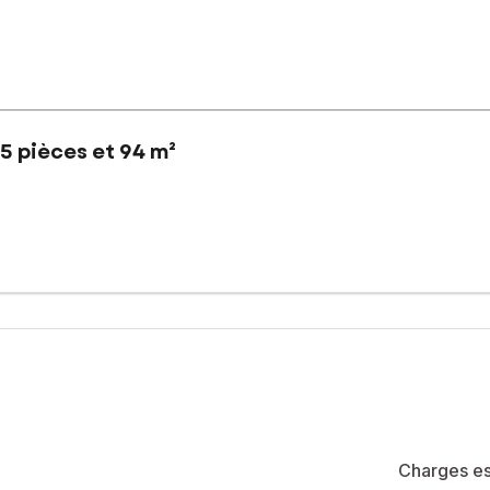
5 pièces et 94 m²
de la mairie, venez découvrir cette maison neuve de 93 m2 et son j
râce à de larges baies vitrées. À l’étage quatre chambres avec dress
t un garage de plus de 30 m2. À l’extérieur, le jardin d’environ 1
é de 16 lots (les charges courantes annuelles moyennes de coproprié
la construction et de l'habitation).
sé sont disponibles sur le site Géorisques : www.georisques.gouv.fr
Charges es