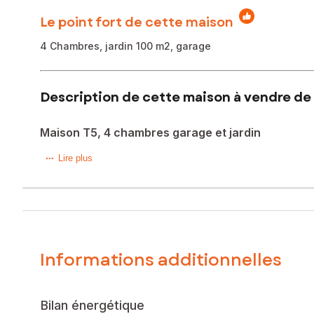
Le point fort de cette maison
4 Chambres, jardin 100 m2, garage
Description de cette maison à vendre de 
Maison T5, 4 chambres garage et jardin
Sur la commune du Taillan-Médoc, à 3 minutes en voiture 
Lire plus
espace de vie avec cuisine ouverte donnant sur le jardin g
On retrouve également un WC indépendant à chaque niveau e
Le bien comprend 1 lot, et il est situé dans une copropriét
l'objet d'une procédure citée à l'article L. 721-1 du code de 
Informations additionnelles
Les informations sur les risques auxquels ce bien est expo
Prix de vente : 299 000 €
Honoraires charge vendeur
Bilan énergétique