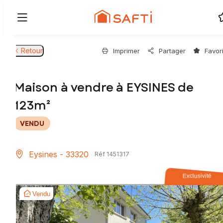
Retour
Imprimer
Partager
Favor
Maison à vendre à EYSINES de
123m²
VENDU
Eysines - 33320
Réf 1451317
Exclusivité
Vendu