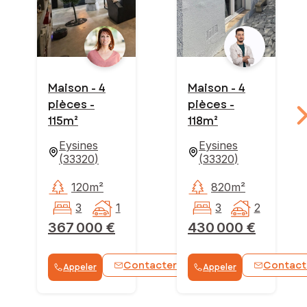
Maison - 4
Maison - 4
pièces -
pièces -
115m²
118m²
Eysines
Eysines
(
33320
)
(
33320
)
120m²
820m²
3
1
3
2
367 000 €
430 000 €
Contacter
Contact
Appeler
Appeler
WhatsApp