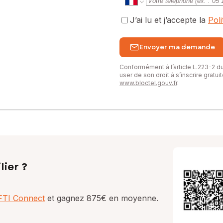
J’ai lu et j’accepte la
Pol
Envoyer ma demande
Conformément à l’article L.223-2 
user de son droit à s’inscrire gratu
www.bloctel.gouv.fr
.
lier ?
AFTI Connect
et gagnez 875€ en moyenne.