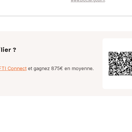
www.bloctel.gouv.fr
.
lier ?
AFTI Connect
et gagnez 875€ en moyenne.