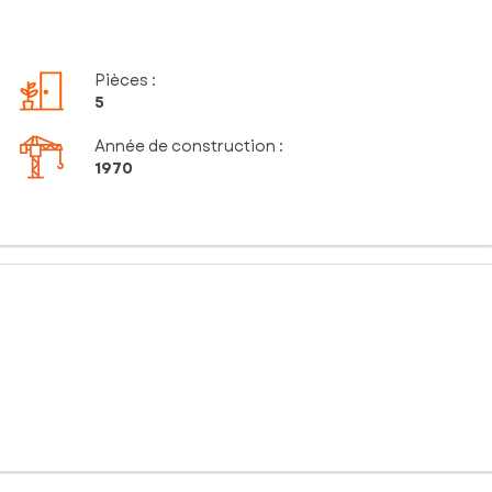
Pièces
:
5
Année de construction :
1970
ment située, elle bénéficie de la proximité des commodités
che d'histoire et de culture, offre également de beaux espaces