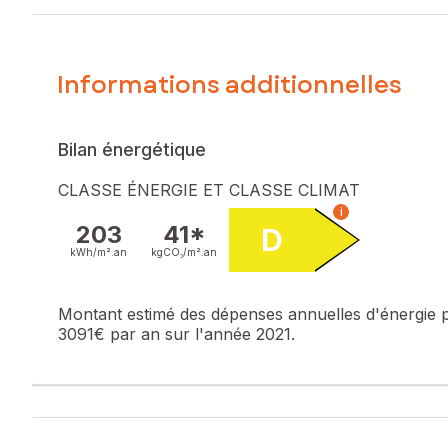
Construite en 1970 sur une parcelle de 462m², cette maiso
Dotée d'une surface habitable de 115m², elle saura séduir
propriété représente une opportunité unique pour un proje
Informations additionnelles
Les informations sur les risques auxquels ce bien est expo
Prix de vente : 170 000 €
Bilan énergétique
Honoraires charge vendeur
CLASSE ÉNERGIE ET CLASSE CLIMAT
Contactez votre conseiller SAFTI : Pascal CAMPOS, Tél. : 
i
203
41*
D
kWh/m².
an
kgCO₂/m².
an
Montant estimé des dépenses annuelles d'énergie 
3091€ par an sur l'année 2021.