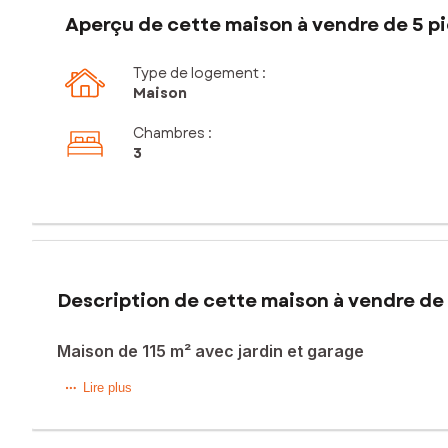
Aperçu de cette maison à vendre de 5 pi
Type de logement :
Maison
Chambres
:
3
Description de cette maison à vendre de 
Maison de 115 m² avec jardin et garage
Située dans la charmante ville de Pamiers (09100), cette ma
Lire plus
locales telles que les écoles, les commerces et les transpo
verts propices à la détente et aux loisirs en plein air.