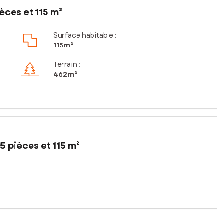
èces et 115 m²
Surface habitable :
115m²
Terrain :
462m²
5 pièces et 115 m²
ison t5 de 115m² offre un cadre de vie agréable et paisible. Idéale
rts en commun, facilitant le quotidien de ses habitants. Pamiers, ri