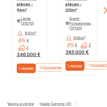
pièces -
pièces -
94m²
210m²
Lanta
Quint-
(
31570
)
Fonsegrives
(
31130
)
810m²
656m²
4
5
2
2
365 000 €
346 000 €
Contact
Appeler
Contacter
Appeler
WhatsApp
>
>
Maisons à vendre
Haute-Garonne (31)