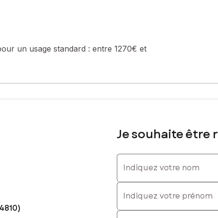
sé sont disponibles sur le site Géorisques : www.georisques.gouv.fr
pour un usage standard :
entre 1270€ et
 06 99 05 73 26, E-mail : emilie.montigny@safti.fr - EI - Agent com
Je souhaite être 
Indiquez votre nom
Indiquez votre prénom
14810)
E-mail