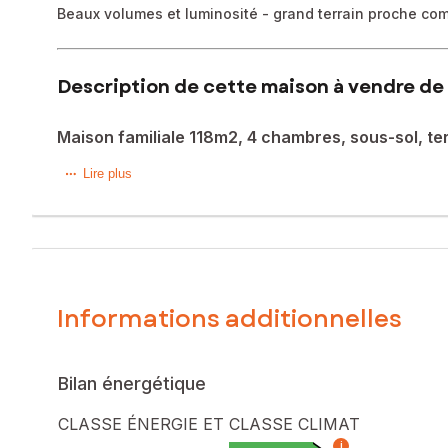
Beaux volumes et luminosité - grand terrain proche c
Description de cette maison à vendre de 
Maison familiale 118m2, 4 chambres, sous-sol, 
Emilie Montigny vous propose en exclusivité cette agréable
Lire plus
pavillonnaire à proximité des nombreuses commodités du cen
15 minutes des plages d'Houlgate et Villers sur mer et 20 
Cette belle maison familiale et fonctionnelle de 118m2 of
manger de 30m2 avec cheminée profitant d'une agréable do
chambre, une salle de douche moderne ainsi qu'un WC in
Ces belles prestations se poursuivent à l'étage par le lum
Informations additionnelles
Le sous-sol total offre des espaces généreux tels que gara
Le joli jardin arboré de 1450m2 sans vis-à-vis complète c
Profitez du confort de ce foyer grâce au système de chauf
système de tout-à-l'égout récent.
Bilan énergétique
Seuls les éventuels travaux de décoration sont à prévoir pou
Plus de photographies sur mon site Emilie Montigny Safti.
CLASSE ÉNERGIE ET CLASSE CLIMAT
i