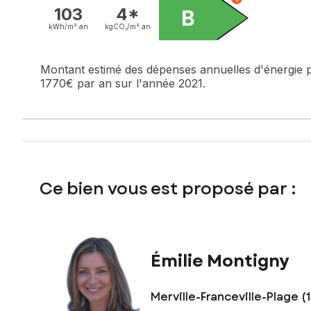
Les informations sur les risques auxquels ce bien est expo
103
4*
B
kWh/m².
an
kgCO₂/m².
an
Prix de vente : 325 500 €
Honoraires charge vendeur
Montant estimé des dépenses annuelles d'énergie 
Contactez votre conseiller SAFTI : Émilie MONTIGNY, Tél. :
1770€ par an sur l'année 2021.
Ce bien vous est proposé par :
Émilie Montigny
Merville-Franceville-Plage (