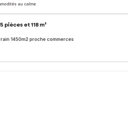
ommodités au calme
5 pièces et 118 m²
terrain 1450m2 proche commerces
 maison familiale soignée de construction traditionnelle, confortabl
tre-ville (écoles, lignes de bus, commerces, médical, sport et acti
minutes de Caen.
fre une vie de plain pied grâce à son rez-de-chaussée composé d'un
uble exposition et donnant sur la terrasse idéalement exposée Su
dépendant.
ineux palier-mezzanine desservant trois belles chambres de 12, 15 e
ge double, atelier, buanderie-chaufferie, stockage et cave.
ette belle propriété en offrant de nombreuses places de stationneme
fage par géothermie profonde récent, menuiseries PVC double vitra
r faire de ce bien votre nid douillet.