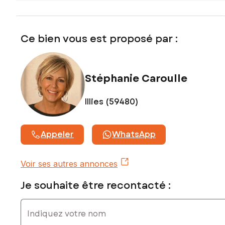
www.georisques.gouv.fr
Prix de vente : 92 000 €
Honoraires charge vendeur
Ce bien vous est proposé par :
Contactez votre conseiller SAFTI : Stéphanie CAROULLE,
Tél. : 0613972026, E-mail : stephanie.caroulle@safti.fr - EI -
Agent commercial immatriculé au RSAC de LILLE sous le
Stéphanie Caroulle
numéro 100767052
Illies (59480)
Appeler
WhatsApp
Voir ses autres annonces
Je souhaite être recontacté :
Indiquez votre nom