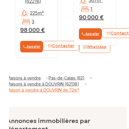
367m²
(
62218
)
1
225m²
90 000 €
3
98 000 €
Contact
Appeler
Contacter
Appeler
WhatsApp
>
>
Maisons à vendre
Pas-de-Calais (62)
>
Maisons à vendre à DOUVRIN (62138)
Maison à vendre à DOUVRIN de 72m²
Annonces immobilières par