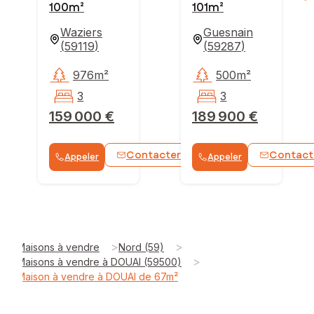
100m²
101m²
Waziers
Guesnain
(
59119
)
(
59287
)
976m²
500m²
3
3
159 000 €
189 900 €
Contacter
Contact
Appeler
Appeler
WhatsApp
>
>
Maisons à vendre
Nord (59)
>
Maisons à vendre à DOUAI (59500)
Maison à vendre à DOUAI de 67m²