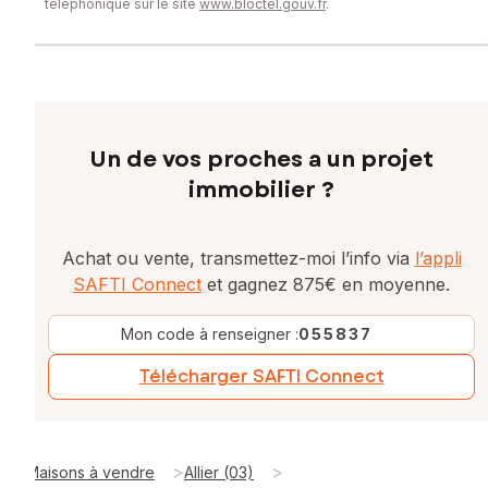
téléphonique sur le site
www.bloctel.gouv.fr
.
Un de vos proches a un projet
immobilier ?
Achat ou vente, transmettez-moi l’info via
l’appli
SAFTI Connect
et gagnez 875€ en moyenne.
Mon code à renseigner :
055837
Télécharger SAFTI Connect
>
>
Maisons à vendre
Allier (03)