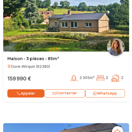
Maison - 3 pièces - 85m²
Ouve-Wirquin
(
62380
)
159 990 €
2 305m²
2
2
Contacter
Appeler
WhatsApp