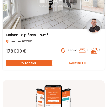
Maison - 5 pièces - 90m²
Lumbres
(
62380
)
178 000 €
236m²
3
1
Contacter
Appeler