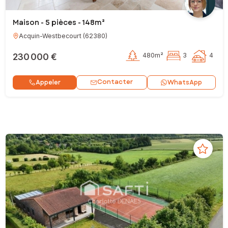
Maison - 5 pièces - 148m²
Acquin-Westbecourt
(
62380
)
230 000 €
480m²
3
4
Contacter
Appeler
WhatsApp