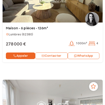
Maison - 6 pièces - 126m²
Lumbres
(
62380
)
278 000 €
1 000m²
4
Contacter
Appeler
WhatsApp