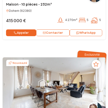
Maison - 10 pièces - 232m²
Dohem
(
62380
)
415 000 €
4 270m²
5
5
Contacter
Appeler
WhatsApp
Exclusivité
Nouveauté