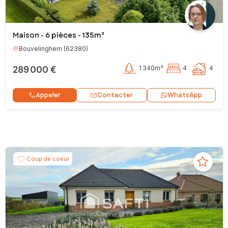
Maison - 6 pièces - 135m²
Bouvelinghem
(
62380
)
289 000 €
1 340m²
4
4
Contacter
Appeler
WhatsApp
Coup de coeur