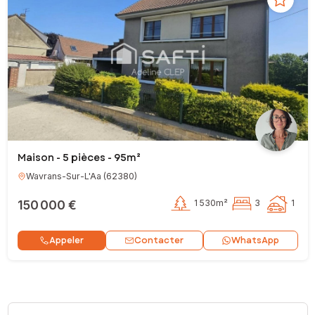
Maison - 5 pièces - 95m²
Wavrans-Sur-L'Aa
(
62380
)
150 000 €
1 530m²
3
1
Contacter
Appeler
WhatsApp