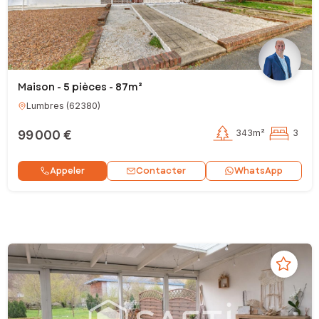
Maison - 5 pièces - 87m²
Lumbres
(
62380
)
99 000 €
343m²
3
Contacter
Appeler
WhatsApp