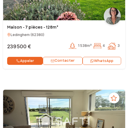
Maison - 7 pièces - 128m²
Ledinghem
(
62380
)
239 500 €
1 538m²
4
3
Contacter
Appeler
WhatsApp