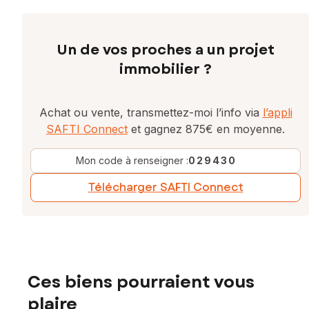
Contactez votre conseiller SAFTI : Philippe NÉCHAB, Tél. :
0678650505, E-mail : philippe.nechab@safti.fr - EI - Agent
commercial immatriculé au RSAC de VERSAILLES sous le
Un de vos proches a un projet
numéro 824 676 803
immobilier ?
Achat ou vente, transmettez-moi l’info via
l’appli
SAFTI Connect
et gagnez 875€ en moyenne.
Mon code à renseigner :
029430
Télécharger SAFTI Connect
Ces biens pourraient vous
plaire