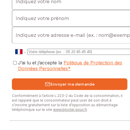
murs).
Indiquez votre prénom
Renseignements, informations et visites 7 jours sur 7 /
appelez-moi : 06 78 65 05 05 .
philippe.nechab@safti.fr .
E-mail
Située dans un village avec école et petits commerces dont
une boulangerie, à une heure de Paris, propriété de
charme de 235m2 du 13ème siècle avec ses voutes sur un
parc 2834m2 paysagée et clos de hauts murs en pierre.
J’ai lu et j’accepte la
Politique de Protection des
Transports depuis Mantes : SNCF ligne ’’J’’ Paris Saint-
Données Personnelles
*
Lazare en 40mn. RER ’’E’’ (début 2027) jusqu’ à la défense
35 min. Gare routière bus la défense A14. Autoroute A 13
Copyright © EI Philippe Néchab SAFTI immobilier
Envoyer ma demande
Les informations sur les risques auxquels ce bien est
Conformément à l’article L.223-2 du Code de la consommation, il
exposé sont disponibles sur le site Géorisques :
est rappelé que le consommateur peut user de son droit à
www.georisques.gouv.fr
s’inscrire gratuitement sur la liste d’opposition au démarchage
téléphonique sur le site
www.bloctel.gouv.fr
.
Prix de vente : 585 000 €
Honoraires charge vendeur