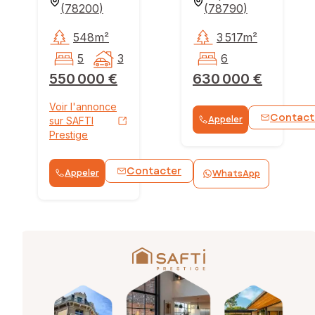
(
78200
)
(
78790
)
548m²
3 517m²
5
3
6
550 000 €
630 000 €
Voir l'annonce
Contact
Appeler
sur SAFTI
Prestige
Contacter
Appeler
WhatsApp