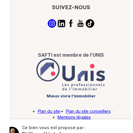
SUIVEZ-NOUS
SAFTI est membre de l’UNIS
Mieux vivre l’immobilier
Plan du site
·
Plan du site conseillers
·
Mentions légales
·
Politique de protection des données
·
Ce bien vous est proposé par :
Barème d'honoraires
·
Paramétrer mes cookies