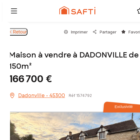
Retour
Imprimer
Partager
Favor
Maison à vendre à DADONVILLE de
150m²
166 700 €
Dadonville - 45300
Réf 1574792
Exclusivité