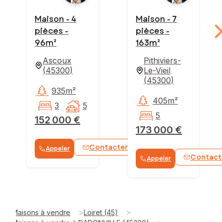
Maison - 4
Maison - 7
pièces -
pièces -
96m²
163m²
Ascoux
Pithiviers-
(
45300
)
Le-Vieil
(
45300
)
935m²
405m²
3
5
5
152 000 €
173 000 €
Contacter
Appeler
WhatsApp
Contact
Appeler
>
>
Maisons à vendre
Loiret (45)